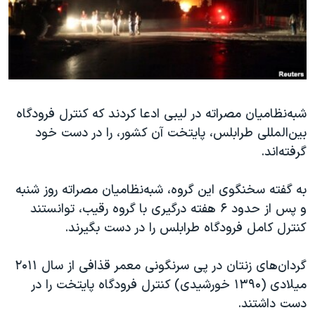
دنبال کنید
مستندها
فرهنگ و زندگی
حقوق شهروندی
انتخابات ریاست جمهوری آمریکا ۲۰۲۴
اقتصادی
حمله جمهوری اسلامی به اسرائیل
رمز مهسا
علم و فناوری
زبانهای مختلف
شبه‌نظامیان مصراته در لیبی ادعا کردند که کنترل فرودگاه
اسرائیل در جنگ
ورزش زنان در ایران
بین‌المللی طرابلس، پایتخت آن کشور، را در دست خود
گالری عکس
اعتراضات زن، زندگی، آزادی
گرفته‌اند.
آرشیو پخش زنده
مجموعه مستندهای دادخواهی
به گفته سخنگوی این گروه، شبه‌نظامیان مصراته روز شنبه
تریبونال مردمی آبان ۹۸
و پس از حدود ۶ هفته درگیری با گروه رقیب، توانستند
دادگاه حمید نوری
کنترل کامل فرودگاه طرابلس را در دست بگیرند.
چهل سال گروگان‌گیری
گردان‌های
زنتان در پی سرنگونی معمر قذافی از سال ۲۰۱۱
قانون شفافیت دارائی کادر رهبری ایران
میلادی (۱۳۹۰ خورشیدی) کنترل فرودگاه پایتخت را در
اعتراضات مردمی آبان ۹۸
دست داشتند.