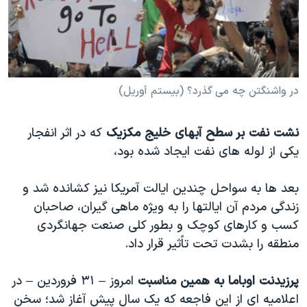
دنبال کنید
مستندها
فرهنگ و زندگی
حقوق شهروندی
انتخابات ریاست جمهوری آمریکا ۲۰۲۴
اقتصادی
حمله جمهوری اسلامی به اسرائیل
رمز مهسا
علم و فناوری
در واشنگتن چه می گذرد؟ (بیستم آوریل)
زبانهای مختلف
اسرائیل در جنگ
ورزش زنان در ایران
نشت نفت بر سطح آبهای خلیج مکزیک
که در اثر انفجار
گالری عکس
اعتراضات زن، زندگی، آزادی
یکی از لوله های نفت ایجاد شده بود،
آرشیو پخش زنده
مجموعه مستندهای دادخواهی
بعد ها به سواحل چندین ایالت آمریکا نیز کشانده شد و
تریبونال مردمی آبان ۹۸
زندگی مردم آن ایالتها را به ویژه ماهی گیران، صاحبان
دادگاه حمید نوری
کسب و کارهای کوچک و بطور کلی صنعت جهانگردی
چهل سال گروگان‌گیری
منطقه را بشدت تحت تاًثیر قرار داد.
قانون شفافیت دارائی کادر رهبری ایران
پرزیدنت اوباما به همین مناسبت
امروز – ۳۱ فروردین – در
اعتراضات مردمی آبان ۹۸
اعلامیه ای از این فاجعه که یک سال پیش آغاز شد؛ سخن