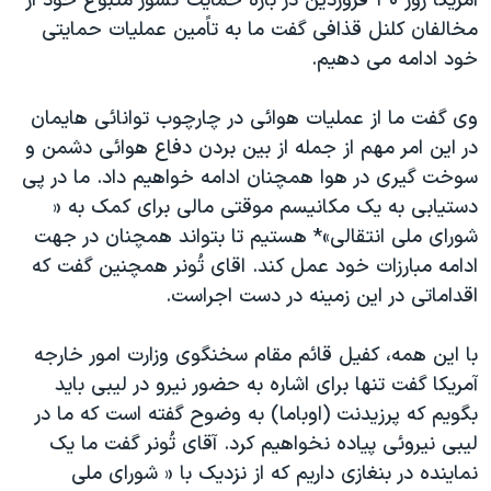
آمریکا روز ۳۰ فروردین در باره حمایت کشور متبوع خود از
مخالفان کلنل قذافی گفت ما به تاًمین عملیات حمایتی
خود ادامه می دهیم.
وی گفت ما از عملیات هوائی در چارچوب توانائی هایمان
در این امر مهم از جمله از بین بردن دفاع هوائی دشمن و
سوخت گیری در هوا همچنان ادامه خواهیم داد. ما در پی
دستیابی به یک مکانیسم موقتی مالی برای کمک به «
شورای ملی انتقالی»* هستیم تا بتواند همچنان در جهت
ادامه مبارزات خود عمل کند. اقای تُونر همچنین گفت که
اقداماتی در این زمینه در دست اجراست.
با این همه، کفیل قائم مقام سخنگوی وزارت امور خارجه
آمریکا گفت تنها برای اشاره به حضور نیرو در لیبی باید
بگویم که پرزیدنت (اوباما) به وضوح گفته است که ما در
لیبی نیروئی پیاده نخواهیم کرد. آقای تُونر گفت ما یک
نماینده در بنغازی داریم که از نزدیک با « شورای ملی