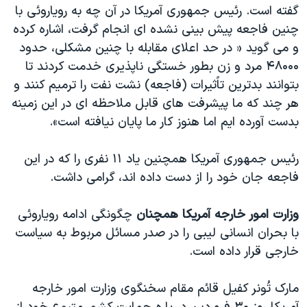
اسرائیل در جنگ
گفته است. رئیس جمهوری آمریکا در آن چه به رویاروئی با
چنین فاجعه پیش بینی نشده ای انجام گرفت، اشاره کرده
نرگس محمدی برنده جایزه نوبل صلح
و می گوید « در حد اعلای مقابله با چنین مشکلی، حدود
همایش محافظه‌کاران آمریکا «سی‌پک»
۴۸۰۰۰ مرد و زن بطور خستگی ناپذیری خدمت کردند تا
صفحه‌های ویژه
بتوانند بدترین تاًثیرات (فاجعه) نشت نفت را ترمیم کنند و
هر چند که ما پیشرفت های قابل ملاحظه ای در این زمینه
سفر پرزیدنت ترامپ به چین
بدست آورده ایم اما هنوز کار ما پایان نیافته است».
رئیس جمهوری آمریکا همچنین یاد ۱۱ نفری را که در این
فاجعه جان خود را از دست داده اند، گرامی داشت.
وزارت امور خارجه آمریکا همچنان
چگونگی ادامه رویاروئی
با بحران انسانی لیبی را در صدر مسائل مربوط به سیاست
خارجی قرار داده است.
مارک تُونر کفیل قائم مقام سخنگوی وزارت امور خارجه