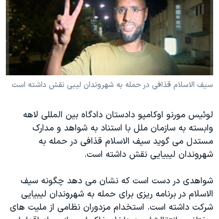
دنبال کنید
مستندها
فرهنگ و زندگی
حقوق شهروندی
انتخابات ریاست جمهوری آمریکا ۲۰۲۴
اقتصادی
حمله جمهوری اسلامی به اسرائیل
رمز مهسا
علم و فناوری
زبانهای مختلف
اسرائیل در جنگ
ورزش زنان در ایران
سیف الاسلام قذافی در حمله به شهروندان لیبی نقش داشته است
گالری عکس
اعتراضات زن، زندگی، آزادی
لوئیس مورنو اوکامپو دادستان دادگاه بین المللی لاهه
آرشیو پخش زنده
مجموعه مستندهای دادخواهی
وابسته به سازمان ملل با استناد به شواهد و مدارک
تریبونال مردمی آبان ۹۸
مستدل می گوید سیف الاسلام قذافی در حمله به
دادگاه حمید نوری
شهروندان لیبیایی نقش داشته است.
چهل سال گروگان‌گیری
شواهدی در دست است که نشان می دهد چگونه سیف
قانون شفافیت دارائی کادر رهبری ایران
الاسلام در برنامه ریزی برای حمله به شهروندان لیبیایی
اعتراضات مردمی آبان ۹۸
شرکت داشته است. استخدام مزدوران نظامی از ملیت های