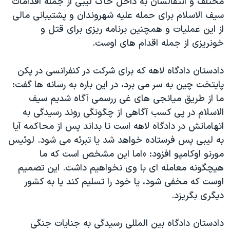
مختلف و انتقالشان به داخل خاک لیبی از جمله اقدامات
اسرائیل در جنگ
سیف الاسلام برای حمله علیه شهروندان و پشتیبانی مالی
نرگس محمدی برنده جایزه نوبل صلح
از این عملیات و همچنین برنامه ریزی برای قتل و
همایش محافظه‌کاران آمریکا «سی‌پک»
خونریزی از جمله اقدام های اوست.
صفحه‌های ویژه
دادستان دادگاه لاهه که برای شرکت در کنفرانسی در پکن
سفر پرزیدنت ترامپ به چین
پایتخت چین به سر می برد، در این باره به رسانه ها گفت:
ما از طریق میانجی های غی ررسمی آگاه شدیم سیف
الاسلام در پی کسب آگاهی از چگونگی روند رسیدگی به
اتهاماتش در دادگاه لاهه است تا بداند پس از محاکمه آیا
به لیبی پس فرستاده خواهد شد یا تبرئه می شود. لوئیس
مورنو اوکامپو افزود: «اما این مشخص است که ما
هیچگونه معامله ای با وی نخواهیم داشت. این تصمیم
اوست که مخفی شود، یا خود را تسلیم کند یا به کشور
دیگری بگریزد.
دادستان دادگاه بین المللی رسیدگی به جنایات جنگی