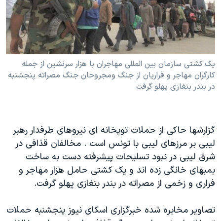
دنبال کنید
مستندها
فرهنگ و زندگی
حقوق شهروندی
انتخابات ریاست جمهوری آمریکا ۲۰۲۴
اقتصادی
حمله جمهوری اسلامی به اسرائیل
یک کشتی سازمان بین المللی مهاجران با هزار سرنشین از جمله
رمز مهسا
علم و فناوری
کارگران مهاجر و فراریان از جنگ ومجروحان جنگ مصراته پنجشنبه
زبانهای مختلف
اسرائیل در جنگ
ورزش زنان در ایران
در بندر بنغازی پهلو گرفت
گالری عکس
اعتراضات زن، زندگی، آزادی
آرشیو پخش زنده
مجموعه مستندهای دادخواهی
گزارشها حاکی از حملات توپخانه ای نیروهای طرفدار رهبر
تریبونال مردمی آبان ۹۸
لیبی بر مرزهای لیبی با تونس است . مخالفان قذافی در
دادگاه حمید نوری
شرق لیبی در نبود تسلیحات پیشرفته دست به ساخت
بمبهای خانگی زده اند و یک کشتی حامل هزار مهاجر و
چهل سال گروگان‌گیری
فراری و زخمی از مصراته در بندر بنغازی پهلو گرفت.
قانون شفافیت دارائی کادر رهبری ایران
اعتراضات مردمی آبان ۹۸
تصاویر مخابره شده خبرگزاری اسکای نیوز پنجشنبه حملات