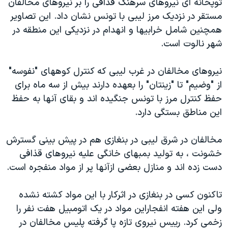
توپخانه ای نیروهای سرهنگ قذافی را بر نیروهای مخالفان
اسرائیل در جنگ
مستقر در نزدیک مرز لیبی با تونس نشان داد. این تصاویر
نرگس محمدی برنده جایزه نوبل صلح
همچنین شامل خرابیها و انهدام در نزدیکی این منطقه در
همایش محافظه‌کاران آمریکا «سی‌پک»
شهر نالوت است.
صفحه‌های ویژه
نیروهای مخالفان در غرب لیبی که کنترل کوههای "نفوسه"
سفر پرزیدنت ترامپ به چین
از "وضیم" تا "زینتان" را بعهده دارند بیش از سه ماه برای
حفظ کنترل مرز با تونس جنگیده اند و بقای آنها به حفظ
این مناطق بستگی دارد.
مخالفان در شرق لیبی در بنغازی هم در پیش بینی گسترش
خشونت ، به تولید بمبهای خانگی علیه نیروهای قذافی
دست زده اند و منازل بعضی ازآنها پر از مواد منفجره است.
تاکنون کسی در بنغازی در اثرکار با این مواد کشته نشده
ولی این هفته انفجاراین مواد در یک اتومبیل هفت نفر را
زخمی کرد. رییس نیروی تازه پا گرفته پلیس مخالفان در