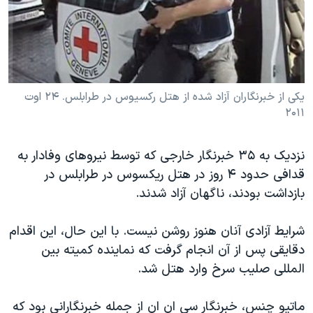
دنبال کنید
مستندها
فرهنگ و زندگی
حقوق شهروندی
انتخابات ریاست جمهوری آمریکا ۲۰۲۴
اقتصادی
حمله جمهوری اسلامی به اسرائیل
رمز مهسا
علم و فناوری
یکی از خبرنگاران آزاد شده از هتل رکسیوس در طرابلس. ۲۴ اوت
زبانهای مختلف
۲۰۱۱
اسرائیل در جنگ
ورزش زنان در ایران
گالری عکس
اعتراضات زن، زندگی، آزادی
نزدیک به ۳۵ خبرنگار خارجی که توسط نیروهای وفادار به
آرشیو پخش زنده
مجموعه مستندهای دادخواهی
قدافی حدود ۴ روز در هتل ریکسوس در طرابلس در
تریبونال مردمی آبان ۹۸
بازداشت بودند، ناگهان آزاد شدند.
دادگاه حمید نوری
شرایط آزادی آنان هنوز روشن نیست. با این حال، این اقدام
چهل سال گروگان‌گیری
دقایقی پس از آن انجام گرفت که نماینده کمیته بین
قانون شفافیت دارائی کادر رهبری ایران
المللی صلیب سرخ وارد هتل شد.
اعتراضات مردمی آبان ۹۸
ماتیو چنس، خبرنگار سی ان ان از جمله خبرنگارانی بود که