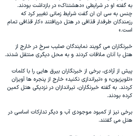
اسرائیل در جنگ
به گفته او در شرایطی «دهشتناک» در بازداشت بودند.
نرگس محمدی برنده جایزه نوبل صلح
چنس به سی ان ان گفت شرایط زمانی تغییر کرد که
رزمندگان طرفدار قذافی در هتل دریافتند «کار قذافی تمام
همایش محافظه‌کاران آمریکا «سی‌پک»
است.»
صفحه‌های ویژه
سفر پرزیدنت ترامپ به چین
خبرنگاران می گویند نمایندگان صلیب سرخ در خارج از
هتل با آنان ملاقات کردند و به محل دیگری منتقل شدند.
پیش از آزادی، برخی از خبرنگاران بیرق هایی را با کلمات
«تلویزیون» و «تیراندازی نکنید» خارج از پنجره ها آویزان
کردند. به گفته خبرنگاران، تیراندازان در نزدیکی هتل کمین
کرده بودند.
برخی نیز از کمبود موجودی آب و دیگر تدارکات اساسی در
هتل می گفتند.