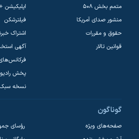
متمم بخش ۵۰۸
اپلیکیشن +VOA
منشور صدای آمریکا
فیلترشکن
حقوق و مقررات
اشتراک خبرن
قوانین تالار
آگهی استخد
فرکانس‌های 
پخش رادیو
یادگیری زبان انگلیسی
نسخه سبک 
دنبال کنید
گوناگون
صفحه‌های ویژه
رؤسای جمهو