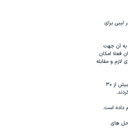
شيان در ليبی برای
 به آن جهت
ن فعلا امکان
 لازم و مقابله
اين پيشنهاد در پی جلسه ای ارایه می شود که اين ماه در ترکيه تشکيل شد و بيش از ۳۰
ردند.
 داده است.
محل های