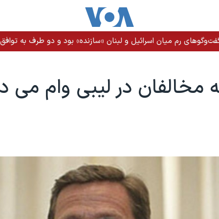
ت‌وگوهای رم میان اسرائیل و لبنان «سازنده» بود و دو طرف به توافق ن
ه مخالفان در ليبی وام می د