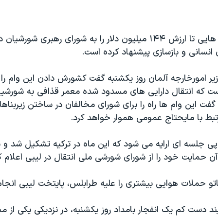
آلمان دادن وام هایی تا ارزش ۱۴۴ ميليون دلار را به شورای رهبری شور
انسانی و بازسازی پيشنهاد کرده است.
ير امورخارجه آلمان روز يکشنبه گفت کشورش دادن اين وام را
ست که انتقال دارایی های مسدود شده معمر قذافی به شورشيا
فت اين وام ها راه را برای شورای مخالفان در ساختن زيربناهای
تبط با مايحتاج عمومی هموار خواهد کرد.
ن حمايت خود را از شورای شورشی ملی انتقال در ليبی اعلام ک
تو حملات هوایی بيشتری را عليه طرابلس، پايتخت ليبی انجام
د دست کم يک انفجار بامداد روز يکشنبه، در نزديکی يکی از 