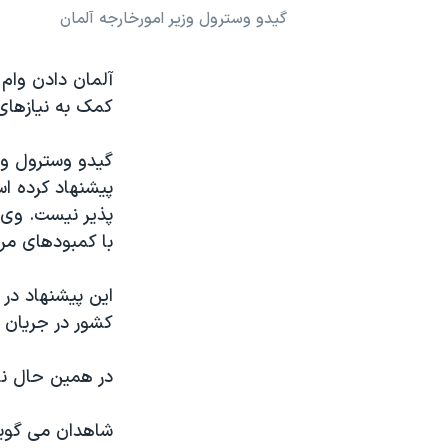
گيدو وسترول وزير امورخارجه آلمان
نرگس محمدی برنده جایزه نوبل صلح
همایش محافظه‌کاران آمریکا «سی‌پک»
صفحه‌های ویژه
کمک به نيازهای 
سفر پرزیدنت ترامپ به چین
گيدو وسترول وز
پيشنهاد کرده ا
پذير نيست. وی گ
با کمبودهای مر
کشور در جريان آ
در همين حال نا
شاهدان می گوين