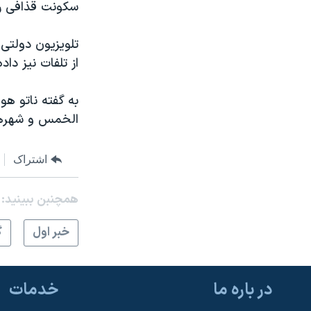
سکونت قذافی رخ
تلويزيون دولتی
از تلفات نيز دا
به گفته ناتو هو
الخمس و شهرها
اشتراک
همچنبن ببینید:
خبر اول
گ
در باره ما
خدمات