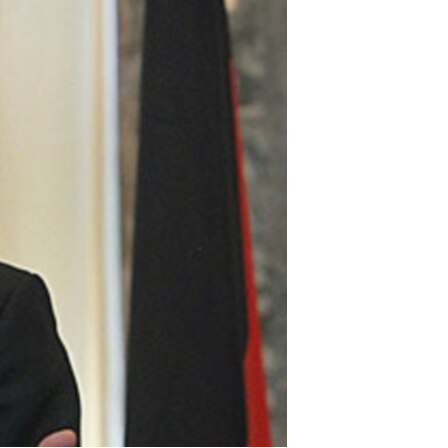
مستندها
فرهنگ و زندگی
حقوق شهروندی
انتخابات ریاست جمهوری آمریکا ۲۰۲۴
اقتصادی
حمله جمهوری اسلامی به اسرائیل
رمز مهسا
علم و فناوری
اسرائیل در جنگ
ورزش زنان در ایران
گالری عکس
اعتراضات زن، زندگی، آزادی
آرشیو پخش زنده
مجموعه مستندهای دادخواهی
تریبونال مردمی آبان ۹۸
دادگاه حمید نوری
چهل سال گروگان‌گیری
قانون شفافیت دارائی کادر رهبری ایران
اعتراضات مردمی آبان ۹۸
اسرائیل در جنگ