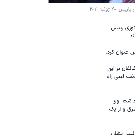
وئیه ۲۰۱۱
کوزی رییس
د.
س عنوان کرد.
لفان بر این
خت لیبی راه
 داشت. وی
رق و از یک
یبی نشان