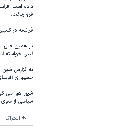
داده است. فران
فرو ریخت.
فرانسه در کمپین
در همین حال، خ
لیبی خواسته اس
به گزارش شین ه
جمهوری آفریقای
شین هوا می گوی
سیاسی از سوی ات
اشتراک