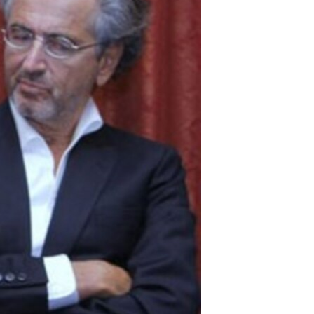
مستندها
فرهنگ و زندگی
حقوق شهروندی
انتخابات ریاست جمهوری آمریکا ۲۰۲۴
اقتصادی
حمله جمهوری اسلامی به اسرائیل
رمز مهسا
علم و فناوری
اسرائیل در جنگ
ورزش زنان در ایران
گالری عکس
اعتراضات زن، زندگی، آزادی
آرشیو پخش زنده
مجموعه مستندهای دادخواهی
تریبونال مردمی آبان ۹۸
دادگاه حمید نوری
چهل سال گروگان‌گیری
قانون شفافیت دارائی کادر رهبری ایران
اعتراضات مردمی آبان ۹۸
اسرائیل در جنگ