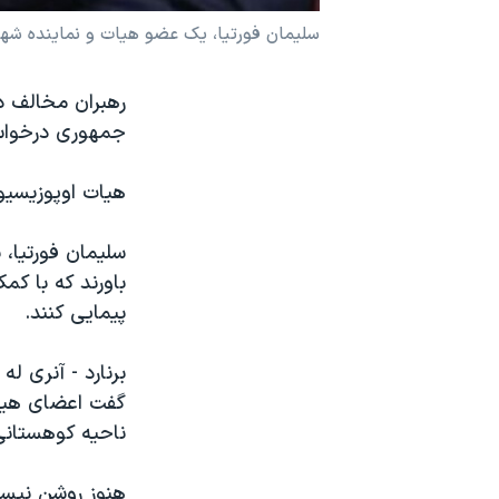
نرگس محمدی برنده جایزه نوبل صلح
سلیمان فورتیا، یک عضو هیات و نماینده شهر مصرات
همایش محافظه‌کاران آمریکا «سی‌پک»
رهبران مخالف دو
صفحه‌های ویژه
جمهوری درخواست
سفر پرزیدنت ترامپ به چین
هیات اوپوزیسیون
سلیمان فورتیا،
باورند که با کم
پیمایی کنند.
برنارد - آنری 
گفت اعضای هیات 
ناحیه کوهستانی
هنوز روشن نیس