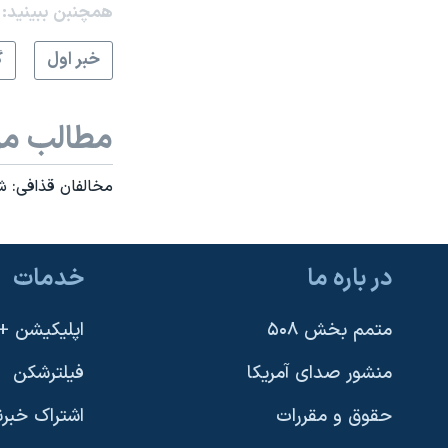
همچنبن ببینید:
خبر اول
گ
مطالب مر
مخالفان قذافی: ش
در باره ما
خدمات
متمم بخش ۵۰۸
اپلیکیشن +VOA
منشور صدای آمریکا
فیلترشکن
حقوق و مقررات
اشتراک خبرن