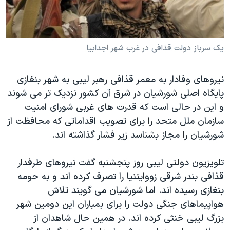
دنبال کنید
مستندها
فرهنگ و زندگی
حقوق شهروندی
انتخابات ریاست جمهوری آمریکا ۲۰۲۴
یک سرباز دولت قذافی در غرب شهر اجدابیا
اقتصادی
حمله جمهوری اسلامی به اسرائیل
رمز مهسا
علم و فناوری
زبانهای مختلف
نيروهای وفادار به معمر قذافی رهبر ليبی به شهر بنغازی
اسرائیل در جنگ
ورزش زنان در ایران
پايگاه اصلی شورشيان در شرق آن کشور نزديک تر می شوند
گالری عکس
اعتراضات زن، زندگی، آزادی
و اين در حالی است که قدرت های غربی شورای امنيت
سازمان ملل متحد را برای تصويب اقداماتی که محافظت از
آرشیو پخش زنده
مجموعه مستندهای دادخواهی
شورشيان را مجاز بشناسد زير فشار گذاشته اند.
تریبونال مردمی آبان ۹۸
دادگاه حمید نوری
تلويزيون دولتی ليبی روز پنجشنبه گفت نيروهای طرفدار
قذافی بندر شرقی زووايتنيا را تصرف کرده اند و به حومه
چهل سال گروگان‌گیری
بنغازی رسيده اند. اما شورشيان می گويند تلاش
قانون شفافیت دارائی کادر رهبری ایران
هواپيماهای جنگی دولت را برای بمباران اين دومين شهر
اعتراضات مردمی آبان ۹۸
بزرگ ليبی خنثی کرده اند. در همين حال شاهدان از