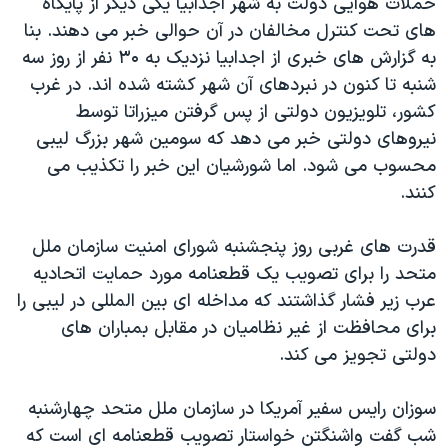
حملات هوایی دولت به شهر اجدابيا يکی ديگر از پايگاه
اسرائیل در جنگ
های تحت کنترل مخالفان در آن حوالی خبر می دهند. بنا
نرگس محمدی برنده جایزه نوبل صلح
به گزارش های خبری از اجدابيا نزدیک به ۳۰ نفر از روز سه
همایش محافظه‌کاران آمریکا «سی‌پک»
شنبه تا کنون در نبردهای آن شهر کشته شده اند. در غرب
کشور، تلويزيون دولتی از پس گرفتن ميزراتا توسط
صفحه‌های ویژه
نيروهای دولتی خبر می دهد که سومين شهر بزرگ ليبی
سفر پرزیدنت ترامپ به چین
محسوب می شود. اما شورشيان اين خبر را تکذيب می
کنند.
قدرت های غربی روز پنجشنبه شورای امنيت سازمان ملل
متحد را برای تصويب يک قطعنامه مورد حمايت اتحاديه
عرب زير فشار گذاشتند که مداخله ای بين المللی در ليبی را
برای محافظت از غير نظاميان در مقابل بمباران های
دولتی تجويز می کند.
سوزان رايس سفير آمريکا در سازمان ملل متحد چهارشنبه
شب گفت واشنگتن خواستار تصويب قطعنامه ای است که