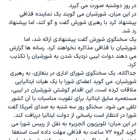
اسرائیل در جنگ
در روز دوشنبه صورت می گیرد.
نرگس محمدی برنده جایزه نوبل صلح
در این میان، شورشیان می گویند یک نماینده قذافی
پیشنهاد کرد با رهبری شورش گفت و گو کند، اما پیشنهاد
همایش محافظه‌کاران آمریکا «سی‌پک»
رد شد.
صفحه‌های ویژه
یک سخنگوی شورش گفت پیشنهادی ارائه شد، اما
سفر پرزیدنت ترامپ به چین
شورشیان با قذافی مذاکره نخواهند کرد. رسانه ها گزارش
می دهند دولت لیبی نزدیک شدن به شورشیان را تکذیب
کرد.
جداگانه، یک سخنگوی شورای اداری در بنغازی، به رهبری
شورشیان، می گوید اعضای شورا با یک هیات ایتالیایی
ملاقات کرده است، این اقدام کوشش شورشیان در لیبی،
مستعمره سابق ایتالیا، برای تقویت مناسبات با آن کشور
تلقی می شود. سخنگو روز سه شنبه به صدای آمریکا گفت
شورا در انتظار است پاسخی از دولت ایتالیا دریافت کند.
در این میان؛ تلویزیون الجزیره به نقل از رییس شورا می
گوید گروه ۷۲ ساعت به قذافی مهلت داده است استعفا