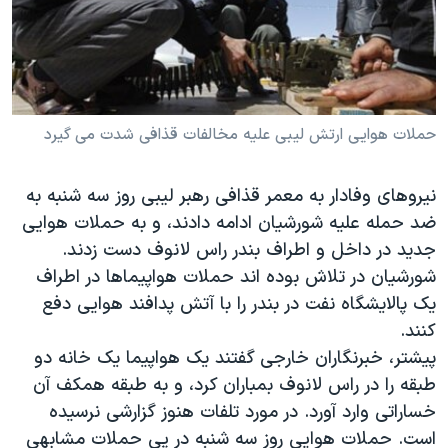
دنبال کنید
مستندها
فرهنگ و زندگی
حقوق شهروندی
انتخابات ریاست جمهوری آمریکا ۲۰۲۴
اقتصادی
حمله جمهوری اسلامی به اسرائیل
رمز مهسا
علم و فناوری
حملات هوایی ارتش لیبی علیه مخالفات قذافی شدت می گیرد
زبانهای مختلف
اسرائیل در جنگ
ورزش زنان در ایران
نیروهای وفادار به معمر قذافی رهبر لیبی روز سه شنبه به
گالری عکس
اعتراضات زن، زندگی، آزادی
ضد حمله علیه شورشیان ادامه دادند، و به حملات هوایی
آرشیو پخش زنده
مجموعه مستندهای دادخواهی
جدید در داخل و اطراف بندر راس لانوف دست زدند.
تریبونال مردمی آبان ۹۸
شورشیان در تلاش بوده اند حملات هواپیماها در اطراف
یک پالایشگاه نفت در بندر را با آتش پدافند هوایی دفع
دادگاه حمید نوری
کنند.
چهل سال گروگان‌گیری
پیشتر، خبرنگاران خارجی گفتند یک هواپیما یک خانه دو
قانون شفافیت دارائی کادر رهبری ایران
طبقه را در راس لانوف بمباران کرد، و به طبقه همکف آن
خساراتی وارد آورد. در مورد تلفات هنوز گزارشی نرسیده
اعتراضات مردمی آبان ۹۸
است. حملات هوایی روز سه شنبه در پی حملات مشابهی