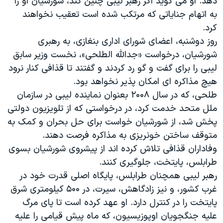
دهد. او می گوید اگر رهبر لیبی چنین کند، شورشیان او را
به اتهام جنایاتی که مرتکب شده است تعقیب نخواهند
کرد.
روز دوشنبه، اعضای شورای اداری بنغازی، به رهبری
شورشیان، درخواست «جدالله الطلحی»، نخست وزیر سابق
لیبی را برای گفت و گو رد کردند و گفتند تا قذافی کنار نرود
هیچ مذاکره ای امکان پذیر نخواهد بود.
طلحی، که در سال ۲۰۰۸ بعنوان نماینده لیبی در سازمان
ملل متحد خدمت کرد، در درخواستی که از تلویزیون دولتی
پخش شد، از شورشیان خواست برای حل بحران و کمک به
متوقف ساختن خونریزی به مذاکره فرصت دهند.
وفاداران قذافی تلاش کرده اند از پیشروی شورشیان بسوی
طرابلس، پایتخت، جلوگیری کنند.
رهبر لیبی همچنان طرابلس، پایگاه اصلی قدرت خود در
غرب کشور، و نیز زادگاهش، سیرت، در ۵۰۰ کیلومتری شرق
پایتخت را در کنترل دارد. او عهد کرده است تا پای مرگ
علیه جنگجویان اوپوزیسیون، که ماه پیش قیامی را علیه