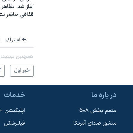
آغاز شد. تظاهر ک
قذافی حاضر نشد
اشتراک
همچنبن ببینید:
خبر اول
گ
در باره ما
خدمات
متمم بخش ۵۰۸
اپلیکیشن +VOA
منشور صدای آمریکا
فیلترشکن