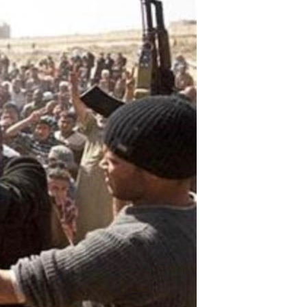
مستندها
فرهنگ و زندگی
حقوق شهروندی
انتخابات ریاست جمهوری آمریکا ۲۰۲۴
اقتصادی
حمله جمهوری اسلامی به اسرائیل
رمز مهسا
علم و فناوری
اسرائیل در جنگ
ورزش زنان در ایران
گالری عکس
اعتراضات زن، زندگی، آزادی
آرشیو پخش زنده
مجموعه مستندهای دادخواهی
تریبونال مردمی آبان ۹۸
دادگاه حمید نوری
چهل سال گروگان‌گیری
قانون شفافیت دارائی کادر رهبری ایران
اعتراضات مردمی آبان ۹۸
اسرائیل در جنگ