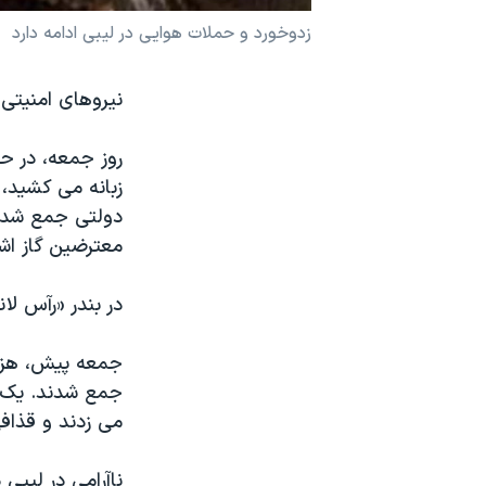
نرگس محمدی برنده جایزه نوبل صلح
زدوخورد و حملات هوایی در لیبی ادامه دارد
همایش محافظه‌کاران آمریکا «سی‌پک»
نیروهای امنیتی 
صفحه‌های ویژه
سفر پرزیدنت ترامپ به چین
روز جمعه، در ح
زبانه می کشید،
دولتی جمع شده 
معترضین گاز اش
در بندر «رآس لا
جمعه پیش، هزار
جمع شدند. یک هف
می زدند و قذاف
ناآرامی در لیبی