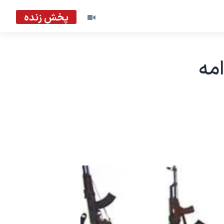
پخش زنده
مه