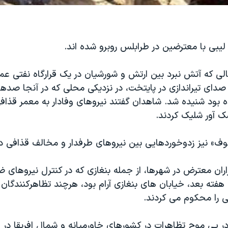
لیبی با معترضین در طرابلس روبرو شده اند.
الی که آتش نبرد بین ارتش و شورشیان در یک قرارگاه نفتی عم
 صدای تیراندازی در پایتخت، در نزدیکی محلی که در آنجا صد
بود شنیده شد. شاهدان گفتند نیروهای وفادار به معمر قذا
ک آور شلیک کردند.
نوف» نیز زدوخوردهایی بین نیروهای طرفدار و مخالف قذافی د
ان معترض در شهرها، از جمله بنغازی که در کنترل نیروهای 
ته بعد، خیابان های بنغازی آرام بود، هرچند تظاهرکنندگان 
ی را محکوم می کردند.
 در پی موج تظاهرات در کشورهای خاورمیانه و شمال افریقا در 