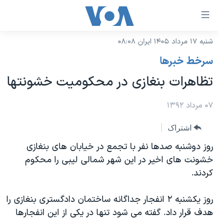
ینکهای
ابل
سترسی
شنبه ۱۷ مرداد ۱۴۰۵ ایران ۰۸:۰۸
خانه
هش
سرخط خبرها
نسخه سبک وب‌سایت
ه
تظاهرات بنغازی در محکومیت خشونتها
حتوای
موضوع ها
صلی
برنامه های تلویزیونی
۰۷ مرداد ۱۳۹۲
ایران
هش
جدول برنامه ها
ه
آمریکا
اشتراک
فحه
صفحه‌های ویژه
جهان
روز دوشنبه صدها نفر با تجمع در خیابان های بنغازی
صلی
فرکانس‌های صدای آمریکا
خشونت های اخیر در این شهر شمالی لیبی را محکوم
ورزشی
جام جهانی ۲۰۲۶
هش
کردند.
پخش رادیویی
ه
گزیده‌ها
عملیات خشم حماسی
ستجو
۲۵۰سالگی آمریکا
ویژه برنامه‌ها
روز یکشنبه ۲ انفجار جداگانه ساختمان دادگستری بنغازی را
یادگیری زبان انگلیسی
هدف قرار داد. گفته می شود تنها در یکی از این انفجارها
ویدیوها
بایگانی برنامه‌های تلویزیونی