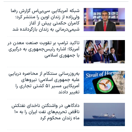
اسرائیل در جنگ
شبکه آمریکایی سی‌بی‌‌اس گزارش رضا
نرگس محمدی برنده جایزه نوبل صلح
ولی‌زاده از زندان اوین را منتشر کرد؛
همایش محافظه‌کاران آمریکا «سی‌پک»
کامران حکمتی پیش از آغاز
شیمی‌درمانی به زندان بازگردانده شد
صفحه‌های ویژه
تاکید ترامپ بر تقویت صنعت معدن در
سفر پرزیدنت ترامپ به چین
آمریکا؛ اشاره رئیس‌جمهوری به درگیری
با جمهوری اسلامی
به‌روزرسانی سنتکام از محاصره دریایی
علیه جمهوری اسلامی؛ نیروهای
آمریکایی مسیر ۵۱ کشتی تجاری را
تغییر دادند
دادگاهی در واشنگتن ناخدای نفتکش
ناقض تحریم‌های نفت ایران را به ۱۰
ماه زندان محکوم کرد