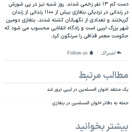
دست کم ۱۳ نفر زخمی شدند. روز شنبه نیز در پی شورش
دنبال کنید
مستندها
فرهنگ و زندگی
در زندانی در نزدیکی بنغازی بیش از ۱۱۰۰ زندانی از زندان
حقوق شهروندی
انتخابات ریاست جمهوری آمریکا ۲۰۲۴
گریختند و تعدادی از نگهبانان کشته شدند. بنغازی دومین
شهر بزرگ لیبی است و زادگاه انقلابی محسوب می شود که
اقتصادی
حمله جمهوری اسلامی به اسرائیل
حکومت معمر قذافی را سرنگون کرد.
رمز مهسا
علم و فناوری
زبانهای مختلف
اسرائیل در جنگ
ورزش زنان در ایران
اشتراک
Follow us
گالری عکس
اعتراضات زن، زندگی، آزادی
آرشیو پخش زنده
مجموعه مستندهای دادخواهی
مطالب مرتبط
تریبونال مردمی آبان ۹۸
یک منتقد اخوان المسلمین در لیبی ترور شد
دادگاه حمید نوری
چهل سال گروگان‌گیری
حمله به دفاتر اخوان المسلمین در بنغازی
قانون شفافیت دارائی کادر رهبری ایران
بیشتر بخوانید
اعتراضات مردمی آبان ۹۸