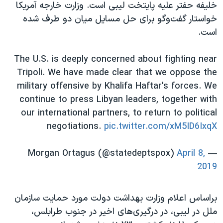
اسرائیل در جنگ
خلیفه حفتر علیه پایتخت لیبی است. وزارت خارجه آمریکا
خواستار گفت‌وگو برای حل مسایل میان دو طرف شده
نرگس محمدی برنده جایزه نوبل صلح
است.
همایش محافظه‌کاران آمریکا «سی‌پک»
صفحه‌های ویژه
The U.S. is deeply concerned about fighting near
Tripoli. We have made clear that we oppose the
سفر پرزیدنت ترامپ به چین
military offensive by Khalifa Haftar's forces. We
continue to press Libyan leaders, together with
our international partners, to return to political
negotiations.
pic.twitter.com/xM5ID6IxqX
April 8,
— Morgan Ortagus (@statedeptspox)
2019
براساس اعلام وزارت بهداشت دولت مورد حمایت سازمان
ملل در لیبی، در درگیری‌‌های اخیر در جنوب طرابلس،