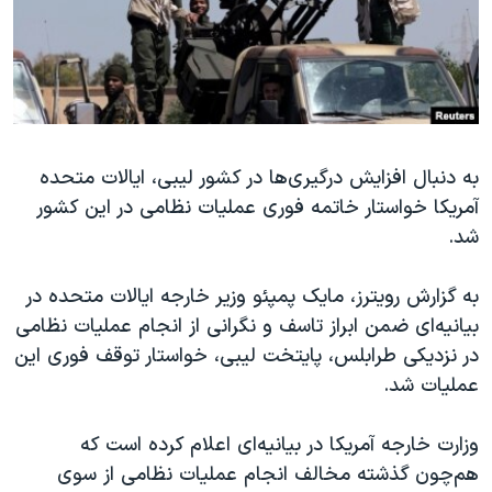
دنبال کنید
مستندها
فرهنگ و زندگی
حقوق شهروندی
انتخابات ریاست جمهوری آمریکا ۲۰۲۴
اقتصادی
حمله جمهوری اسلامی به اسرائیل
رمز مهسا
علم و فناوری
زبانهای مختلف
به دنبال افزایش درگیری‌ها در کشور لیبی، ایالات متحده
اسرائیل در جنگ
ورزش زنان در ایران
آمریکا خواستار خاتمه فوری عملیات نظامی در این کشور
گالری عکس
اعتراضات زن، زندگی، آزادی
شد.
آرشیو پخش زنده
مجموعه مستندهای دادخواهی
به گزارش رویترز، مایک پمپئو وزیر خارجه ایالات متحده در
تریبونال مردمی آبان ۹۸
بیانیه‌ای ضمن ابراز تاسف و نگرانی از انجام عملیات نظامی
دادگاه حمید نوری
در نزدیکی طرابلس، پایتخت لیبی، خواستار توقف فوری این
چهل سال گروگان‌گیری
عملیات شد.
قانون شفافیت دارائی کادر رهبری ایران
وزارت خارجه آمریکا در بیانیه‌ای اعلام کرده است که
اعتراضات مردمی آبان ۹۸
هم‌چون گذشته مخالف انجام عملیات نظامی از سوی