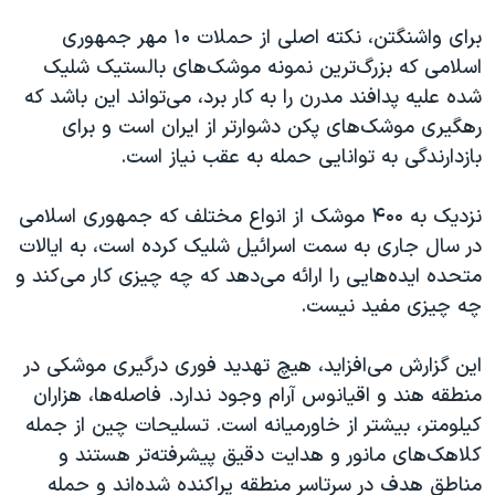
اسرائیل در جنگ
برای واشنگتن، نکته اصلی از حملات ۱۰ مهر جمهوری
نرگس محمدی برنده جایزه نوبل صلح
اسلامی که بزرگ‌ترین نمونه موشک‌های بالستیک شلیک
همایش محافظه‌کاران آمریکا «سی‌پک»
شده علیه پدافند مدرن را به کار برد، می‌تواند این باشد که
رهگیری موشک‌های پکن دشوارتر از ایران است و برای
صفحه‌های ویژه
بازدارندگی به توانایی حمله به عقب نیاز است.
سفر پرزیدنت ترامپ به چین
نزدیک به ۴۰۰ موشک از انواع مختلف که جمهوری اسلامی
در سال جاری به سمت اسرائیل شلیک کرده است، به ایالات
متحده ایده‌هایی را ارائه می‌دهد که چه چیزی کار می‌کند و
چه چیزی مفید نیست.
این گزارش می‌افزاید، هیچ تهدید فوری درگیری موشکی در
منطقه هند و اقیانوس آرام وجود ندارد. فاصله‌ها، هزاران
کیلومتر، بیشتر از خاورمیانه است. تسلیحات چین از جمله
کلاهک‌های مانور و هدایت دقیق پیشرفته‌تر هستند و
مناطق هدف در سرتاسر منطقه پراکنده شده‌اند و حمله