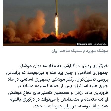
دنبال کنید
مستندها
فرهنگ و زندگی
حقوق شهروندی
انتخابات ریاست جمهوری آمریکا ۲۰۲۴
اقتصادی
حمله جمهوری اسلامی به اسرائیل
رمز مهسا
علم و فناوری
زبانهای مختلف
اسرائیل در جنگ
ورزش زنان در ایران
گالری عکس
اعتراضات زن، زندگی، آزادی
موشک دوربرد پالستیک ساخت ایران
آرشیو پخش زنده
مجموعه مستندهای دادخواهی
خبرگزاری رویترز در گزارشی به مقایسه توان موشکی
تریبونال مردمی آبان ۹۸
جمهوری اسلامی و چین پرداخته و می‌نویسد که براساس
دادگاه حمید نوری
بررسی تحلیل‌گران، رگبار موشکی جمهوری اسلامی در ماه
جاری علیه اسرائیل، پس از حمله گسترده مشابه در
چهل سال گروگان‌گیری
فروردین ماه، ارزش و همچنین کاستی‌های دفاع موشکی
قانون شفافیت دارائی کادر رهبری ایران
ایالات متحده و متحدانش را می‌تواند در درگیری بالقوه
اعتراضات مردمی آبان ۹۸
هند و اقیانوسیه، در برابر چین نشان دهد.