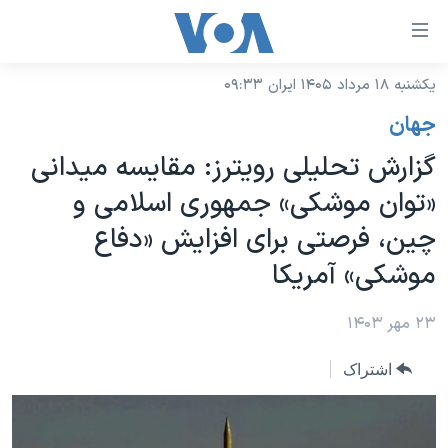
ینکهای
ابل
سترسی
یکشنبه ۱۸ مرداد ۱۴۰۵ ایران ۰۹:۳۳
خانه
هش
جهان
نسخه سبک وب‌سایت
ه
گزارش تحلیلی رویترز: مقایسه میدانی
حتوای
موضوع ها
«توان موشکی» جمهوری اسلامی و
صلی
برنامه های تلویزیونی
ایران
هش
چین، فرصتی برای افزایش «دفاع
جدول برنامه ها
ه
آمریکا
موشکی» آمریکا
فحه
صفحه‌های ویژه
جهان
صلی
فرکانس‌های صدای آمریکا
۲۳ مهر ۱۴۰۳
ورزشی
جام جهانی ۲۰۲۶
هش
پخش رادیویی
ه
گزیده‌ها
عملیات خشم حماسی
اشتراک
ستجو
۲۵۰سالگی آمریکا
ویژه برنامه‌ها
یادگیری زبان انگلیسی
ویدیوها
بایگانی برنامه‌های تلویزیونی