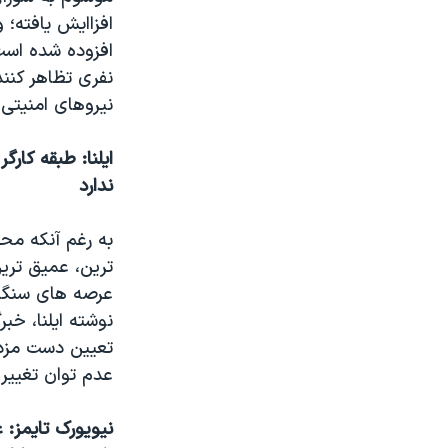
افزاايش يافته؛ 
افزوده شده است
نفری تظاهر کنند
نيروهای امنيتی 
ايلنا: طبقه کار
ندارد
به رغم آنکه محم
ترين، عميق ترين
عرصه های سنگين 
نوشته ايلنا، خبر
عدم توان تغيير 
نيويورک تايمز: 