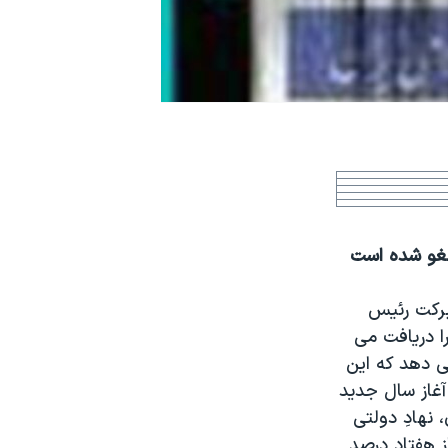
 برکت رئيس
ا دريافت می
ی دهد که اين
 آغاز سال جديد
ان، نهادِ دولتی
ز هفتاد درصد