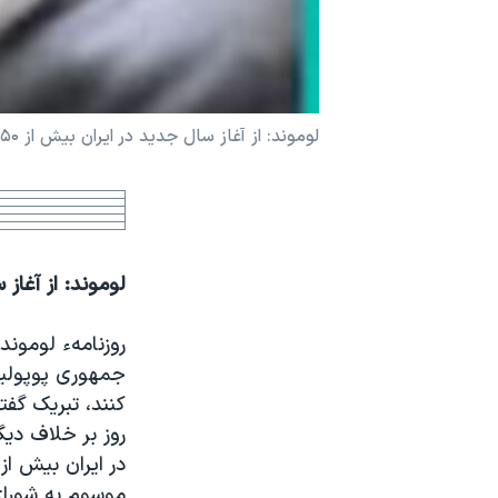
نرگس محمدی برنده جایزه نوبل صلح
همایش محافظه‌کاران آمریکا «سی‌پک»
صفحه‌های ویژه
لوموند: از آغاز سال جديد در ايران بيش از ۵۰ درصد از پروانه های کار کارگران لغو شده است
سفر پرزیدنت ترامپ به چین
لوموند: از آغاز سال جديد در ايرا
روزنامهء لوموند 
جمهوری پوپوليس
کنند، تبريک گفت
روز بر خلاف ديگ
موسوم به شورای 