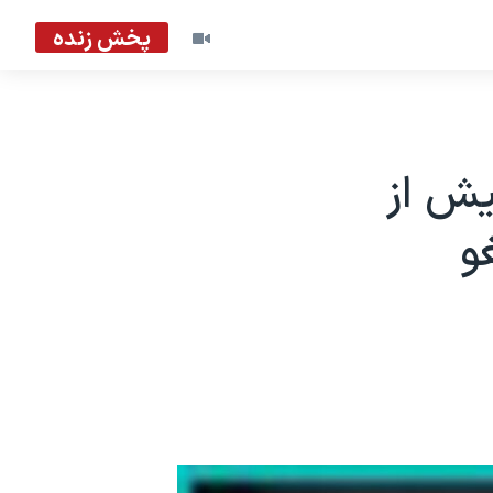
پخش زنده
يش از
غو