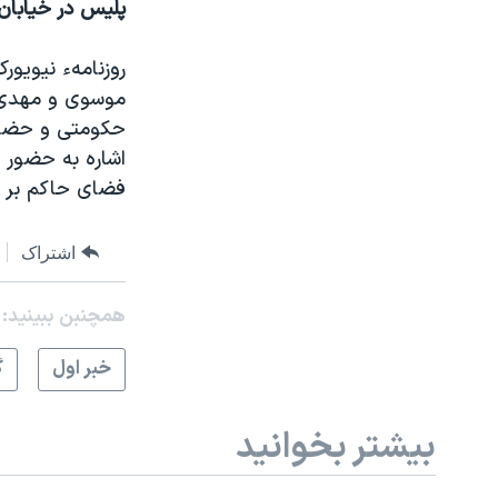
پليس در خيابان 
روزنامهء نيويور
موسوی و مهدی کر
حکومتی و حضور 
اشاره به حضور چ
فضای حاکم بر شه
اشتراک
همچنبن ببینید:
خبر اول
گ
بیشتر بخوانید