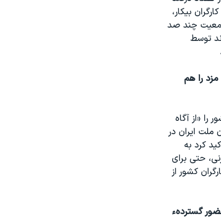
رگران بيکار،
 جمعيت چند صد
دند توسط
مزد را هم
را «از آگاه
 ملت ايران در
يد کرد به
زنی، حتی برای
خانوادۀ ۲۶ ميليونی نفری کارگران کشور از
حضور گستردهء