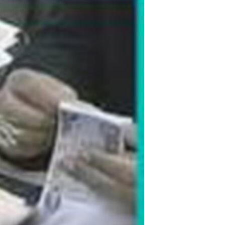
مستندها
فرهنگ و زندگی
حقوق شهروندی
انتخابات ریاست جمهوری آمریکا ۲۰۲۴
اقتصادی
حمله جمهوری اسلامی به اسرائیل
رمز مهسا
علم و فناوری
اسرائیل در جنگ
ورزش زنان در ایران
گالری عکس
اعتراضات زن، زندگی، آزادی
آرشیو پخش زنده
مجموعه مستندهای دادخواهی
تریبونال مردمی آبان ۹۸
دادگاه حمید نوری
چهل سال گروگان‌گیری
قانون شفافیت دارائی کادر رهبری ایران
اعتراضات مردمی آبان ۹۸
اسرائیل در جنگ