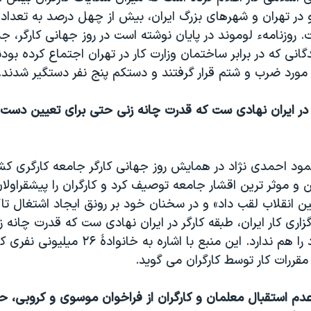
و در تهران و شهرهای بزرگ ايران، بيش از چهل درصد به تعداد کا
. روزنامهء لوموند در پايان نوشته است در روز جهانی کارگر،
گانی که در برابر ساختمان وزارت کار در تهران اجتماع کرده بو
مورد ضرب و شتم قرار گرفتند و دستکم پنج نفر دستگير شدند.
گر در ايران نهادی ست که قدرت چانه زنی حتی برای تعيين دست 
ود احمدی نژاد در همايش روز جهانی کارگر جامعه کارگری کشور 
 و موثر ترين اقشار جامعه توصيف کرد و کارگران را پيشقراولان
انقلاب لقب داد» و در سخنان خود بر رونق ايجاد اشتغال تاک
گزاری کار ايران، طبقه کارگر در ايران نهادی ست که قدرت چانه 
تعيين دست مزد را هم ندارد. اين منبع با اشاره به 
مقررات کار توسط کارگران می گويد.
عدم استقبال معلمان و کارگران از فراخوان موسوی و کروبی، 