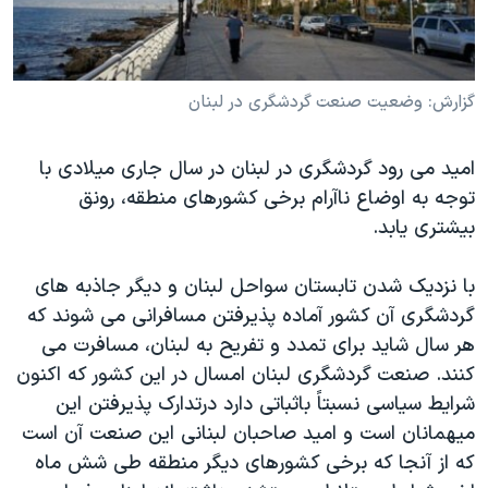
دنبال کنید
مستندها
فرهنگ و زندگی
حقوق شهروندی
انتخابات ریاست جمهوری آمریکا ۲۰۲۴
گزارش: وضعيت صنعت گردشگری در لبنان
اقتصادی
حمله جمهوری اسلامی به اسرائیل
رمز مهسا
علم و فناوری
زبانهای مختلف
اميد می رود گردشگری در لبنان در سال جاری ميلادی با
اسرائیل در جنگ
ورزش زنان در ایران
توجه به اوضاع ناآرام برخی کشورهای منطقه، رونق
گالری عکس
اعتراضات زن، زندگی، آزادی
بيشتری يابد.
آرشیو پخش زنده
مجموعه مستندهای دادخواهی
با نزديک شدن تابستان سواحل لبنان و ديگر جاذبه های
تریبونال مردمی آبان ۹۸
گردشگری آن کشور آماده پذيرفتن مسافرانی می شوند که
دادگاه حمید نوری
هر سال شايد برای تمدد و تفريح به لبنان، مسافرت می
کنند. صنعت گردشگری لبنان امسال در اين کشور که اکنون
چهل سال گروگان‌گیری
شرايط سياسی نسبتاً باثباتی دارد درتدارک پذيرفتن اين
قانون شفافیت دارائی کادر رهبری ایران
ميهمانان است و اميد صاحبان لبنانی اين صنعت آن است
اعتراضات مردمی آبان ۹۸
که از آنجا که برخی کشورهای ديگر منطقه طی شش ماه