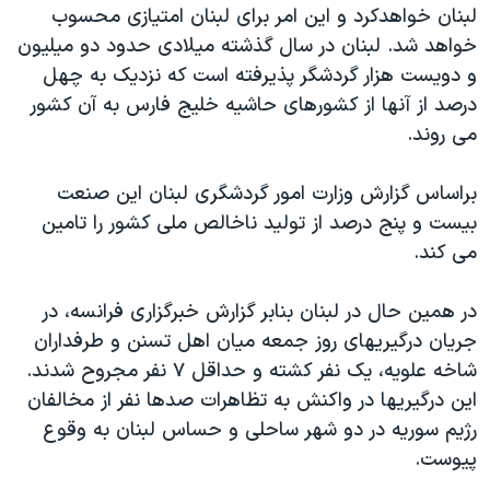
لبنان خواهدکرد و اين امر برای لبنان امتيازی محسوب
خواهد شد. لبنان در سال گذشته ميلادی حدود دو ميليون
و دويست هزار گردشگر پذيرفته است که نزديک به چهل
درصد از آنها از کشورهای حاشيه خليج فارس به آن کشور
می روند.
براساس گزارش وزارت امور گردشگری لبنان اين صنعت
بيست و پنج درصد از توليد ناخالص ملی کشور را تامين
می کند.
در همين حال در لبنان بنابر گزارش خبرگزاری فرانسه، در
جريان درگيريهای روز جمعه ميان اهل تسنن و طرفداران
شاخه علويه، يک نفر کشته و حداقل ۷ نفر مجروح شدند.
اين درگيريها در واکنش به تظاهرات صدها نفر از مخالفان
رژيم سوريه در دو شهر ساحلی و حساس لبنان به وقوع
پيوست.