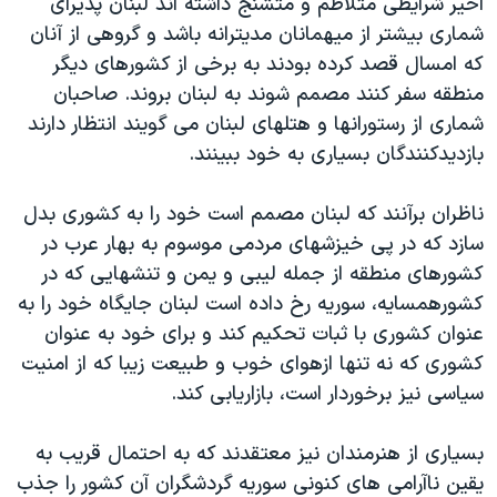
اخير شرايطی متلاطم و متشنج داشته اند لبنان پذيرای
اسرائیل در جنگ
شماری بيشتر از ميهمانان مديترانه باشد و گروهی از آنان
نرگس محمدی برنده جایزه نوبل صلح
که امسال قصد کرده بودند به برخی از کشورهای ديگر
همایش محافظه‌کاران آمریکا «سی‌پک»
منطقه سفر کنند مصمم شوند به لبنان بروند. صاحبان
شماری از رستورانها و هتلهای لبنان می گويند انتظار دارند
صفحه‌های ویژه
بازديدکنندگان بسياری به خود ببينند.
سفر پرزیدنت ترامپ به چین
ناظران برآنند که لبنان مصمم است خود را به کشوری بدل
سازد که در پی خيزشهای مردمی موسوم به بهار عرب در
کشورهای منطقه از جمله ليبی و يمن و تنشهايی که در
کشورهمسايه، سوريه رخ داده است لبنان جايگاه خود را به
عنوان کشوری با ثبات تحکيم کند و برای خود به عنوان
کشوری که نه تنها ازهوای خوب و طبيعت زيبا که از امنيت
سياسی نيز برخوردار است، بازاريابی کند.
بسياری از هنرمندان نيز معتقدند که به احتمال قريب به
يقين ناآرامی های کنونی سوريه گردشگران آن کشور را جذب