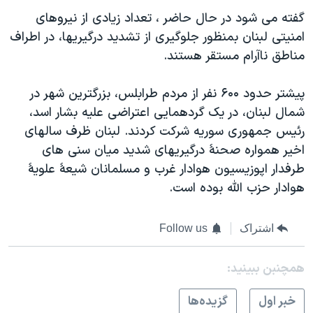
گفته می شود در حال حاضر ، تعداد زيادی از نيروهای
امنيتی لبنان بمنظور جلوگيری از تشديد درگيريها، در اطراف
مناطق ناآرام مستقر هستند.
پيشتر حدود ۶۰۰ نفر از مردم طرابلس، بزرگترين شهر در
شمال لبنان، در يک گردهمايی اعتراضی عليه بشار اسد،
رئيس جمهوری سوريه شرکت کردند. لبنان ظرف سالهای
اخير همواره صحنۀ درگيريهای شديد ميان سنی های
طرفدار اپوزيسيون هوادار غرب و مسلمانان شيعۀ علويۀ
هوادار حزب الله بوده است.
اشتراک
Follow us
همچنبن ببینید:
خبر اول
گزيده‌ها