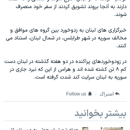
دنبال کنید
دارند به آنجا بروند تشویق کردند از سفر خود منصرف
مستندها
فرهنگ و زندگی
شوند.
حقوق شهروندی
انتخابات ریاست جمهوری آمریکا ۲۰۲۴
اقتصادی
حمله جمهوری اسلامی به اسرائیل
خبرگزاری های لبنان به زدوخورد بین گروه های موافق و
مخالف سوریه در شهر طرابلس، در شمال لبنان، استناد می
رمز مهسا
علم و فناوری
زبانهای مختلف
کنند.
اسرائیل در جنگ
ورزش زنان در ایران
گالری عکس
اعتراضات زن، زندگی، آزادی
در زودوخوردهای پراکنده در دو هفته گذشته در لبنان دست
کم ۸ تن کشته شده اند و هراس از این که نبرد جاری در
آرشیو پخش زنده
مجموعه مستندهای دادخواهی
سوریه به لبنان سرایت کند شدت گرفته است.
تریبونال مردمی آبان ۹۸
دادگاه حمید نوری
اشتراک
Follow us
چهل سال گروگان‌گیری
بیشتر بخوانید
قانون شفافیت دارائی کادر رهبری ایران
اعتراضات مردمی آبان ۹۸
حمله شورشیان حوثی به عربستان ۱۱