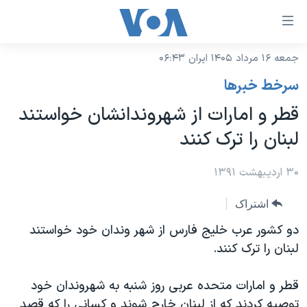
ینکهای
ابل
سترسی
جمعه ۱۶ مرداد ۱۴۰۵ ایران ۰۶:۴۳
خانه
هش
سرخط خبرها
نسخه سبک وب‌سایت
ه
قطر و امارات از شهروندانشان خواستند
حتوای
موضوع ها
لبنان را ترک کنند
صلی
برنامه های تلویزیونی
ایران
هش
جدول برنامه ها
۳۰ اردیبهشت ۱۳۹۱
ه
آمریکا
فحه
صفحه‌های ویژه
جهان
اشتراک
صلی
فرکانس‌های صدای آمریکا
ورزشی
جام جهانی ۲۰۲۶
دو کشور عرب خلیج فارس از شهر وندان خود خواستند
هش
پخش رادیویی
لبنان را ترک کنند.
ه
گزیده‌ها
عملیات خشم حماسی
ستجو
۲۵۰سالگی آمریکا
ویژه برنامه‌ها
یادگیری زبان انگلیسی
قطر و امارات متحده عربی روز شنبه به شهروندان خود
ویدیوها
بایگانی برنامه‌های تلویزیونی
توصیه کردند که از لبنان خارج شوند و کسانی را که قصد