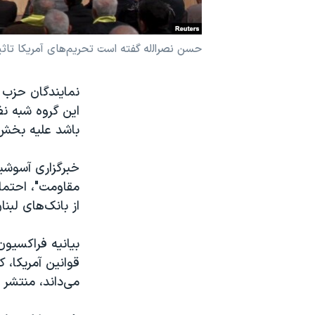
نرگس محمدی برنده جایزه نوبل صلح
همایش محافظه‌کاران آمریکا «سی‌پک»
حسن نصر‌اﻟله گفته است تحریم‌های آمریکا تاثی
صفحه‌های ویژه
نمایندگان حزب ‌ا
سفر پرزیدنت ترامپ به چین
این گروه شبه نظ
باشد علیه بخش 
خبرگزاری آسوشی
مقاومت"، احتما
از بانک‌های لبنا
بیانیه فراکسیون
قوانین آمریکا، ک
می‌داند، منتشر