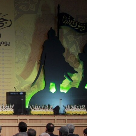
مستندها
فرهنگ و زندگی
حقوق شهروندی
انتخابات ریاست جمهوری آمریکا ۲۰۲۴
اقتصادی
حمله جمهوری اسلامی به اسرائیل
رمز مهسا
علم و فناوری
اسرائیل در جنگ
ورزش زنان در ایران
گالری عکس
اعتراضات زن، زندگی، آزادی
آرشیو پخش زنده
مجموعه مستندهای دادخواهی
تریبونال مردمی آبان ۹۸
دادگاه حمید نوری
چهل سال گروگان‌گیری
قانون شفافیت دارائی کادر رهبری ایران
اعتراضات مردمی آبان ۹۸
اسرائیل در جنگ