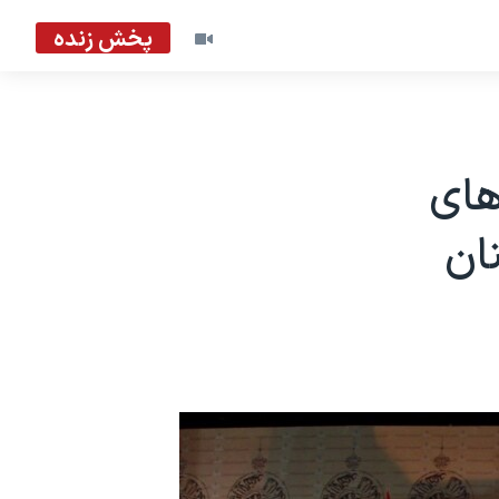
پخش زنده
های
ان