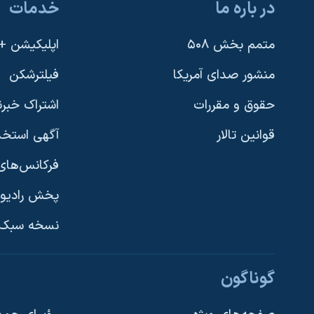
در باره ما
خدمات
متمم بخش ۵۰۸
اپلیکیشن +VOA
منشور صدای آمریکا
فیلترشکن
حقوق و مقررات
اشتراک خبرن
قوانین تالار
آگهی استخد
فرکانس‌های 
پخش رادیو
یادگیری زبان انگلیسی
نسخه سبک 
دنبال کنید
گوناگون