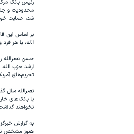
رئیس بانک مرکزی
محدودیت و جلوگ
شد، حمایت خواه
بر اساس این قان
‌اﻟله، یا هر فرد
حسن نصر‌اﻟله ر
ارشد حزب ‌اﻟله، 
تحریم‌های آمریکا 
نصر‌اﻟله سال گذ
یا بانک‌های خار
نخواهند گذاشت
به گزارش خبرگز
هنوز مشخص نیست