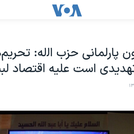
ن پارلمانی حزب ‌اﻟله: تحریم‌
تهدیدی است علیه اقتصاد لبن