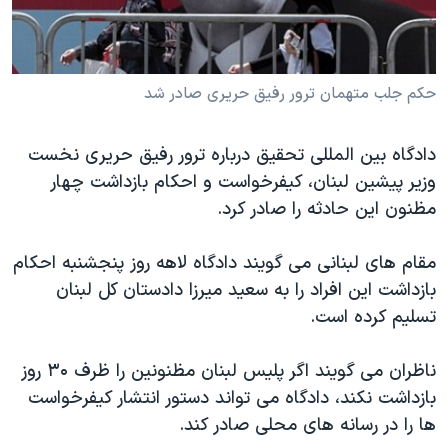
دنبال کنید
مستندها
فرهنگ و زندگی
حقوق شهروندی
انتخابات ریاست جمهوری آمریکا ۲۰۲۴
حکم جلب متهمان ترور رفیق حریری صادر شد
اقتصادی
حمله جمهوری اسلامی به اسرائیل
رمز مهسا
علم و فناوری
زبانهای مختلف
دادگاه بین المللی تحقیق درباره ترور رفیق حریری نخست
اسرائیل در جنگ
ورزش زنان در ایران
وزیر پیشین لبنان، کیفرخواست و احکام بازداشت چهار
گالری عکس
اعتراضات زن، زندگی، آزادی
مظنون این حادثه را صادر کرد.
آرشیو پخش زنده
مجموعه مستندهای دادخواهی
مقام های لبنانی می گویند دادگاه لاهه روز پنجشنبه احکام
تریبونال مردمی آبان ۹۸
بازداشت این افراد را به سعید میرزا دادستان کل لبنان
دادگاه حمید نوری
تسلیم کرده است.
چهل سال گروگان‌گیری
ناظران می گویند اگر پلیس لبنان مظنونین را ظرف ۳۰ روز
قانون شفافیت دارائی کادر رهبری ایران
بازداشت نکند، دادگاه می تواند دستور انتشار کیفرخواست
اعتراضات مردمی آبان ۹۸
ها را در رسانه های محلی صادر کند.