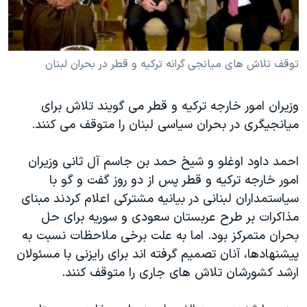
دنبال کنید
مستندها
فرهنگ و زندگی
حقوق شهروندی
انتخابات ریاست جمهوری آمریکا ۲۰۲۴
توقف تلاش های میانجی گرانه ترکیه و قطر در بحران لبنان
اقتصادی
حمله جمهوری اسلامی به اسرائیل
رمز مهسا
علم و فناوری
زبانهای مختلف
وزیران امور خارجه ترکیه و قطر می گویند تلاش برای
اسرائیل در جنگ
ورزش زنان در ایران
میانجیگری در بحران سیاسی لبنان را متوقف می کنند.
گالری عکس
اعتراضات زن، زندگی، آزادی
احمد داود اوغلو و شیخ حمد بن جاسم آل ثانی وزیران
آرشیو پخش زنده
مجموعه مستندهای دادخواهی
امور خارجه ترکیه و قطر پس از دو روز گفت و گو با
تریبونال مردمی آبان ۹۸
سیاستمداران لبنانی در بیانیه مشترکی اعلام کردند مبنای
دادگاه حمید نوری
مذاکرات بر طرح عربستان سعودی و سوریه برای حل
بحران متمرکز بود. اما به علت برخی ملاحظات نسبت به
چهل سال گروگان‌گیری
پیشنهادها، آنان تصمیم گرفته اند برای رایزنی با مسئولان
قانون شفافیت دارائی کادر رهبری ایران
ارشد کشورشان تلاش های جاری را متوقف کنند.
اعتراضات مردمی آبان ۹۸