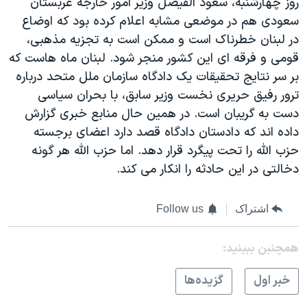
روز چهارشنبه، سعود الفیصل وزیر امور خارجه عربستان
اسرائیل در جنگ
سعودی هم در موضعی مشابه اعلام کرده بود که اوضاع
نرگس محمدی برنده جایزه نوبل صلح
در لبنان خطرناک است و ممکن است به تجزیه مذهبی،
همایش محافظه‌کاران آمریکا «سی‌پک»
قومی و فرقه ای این کشور منجر شود. لبنان ماه هاست که
بر سر نتایج تحقیقات یک دادگاه سازمان ملل متحد درباره
صفحه‌های ویژه
ترور رفیق حریری نخست وزیر سابق، با بحران سیاسی
سفر پرزیدنت ترامپ به چین
دست به گریبان است. در همین حال منابع خبری گزارش
داده اند که دادستان دادگاه قصد دارد اعضای برجسته
حزب الله را تحت پیگرد قرار دهد. اما حزب الله هر گونه
دخالتی در این حادثه را انکار می کند.
اشتراک
Follow us
همچنبن ببینید:
خبر اول
گزيده‌ها