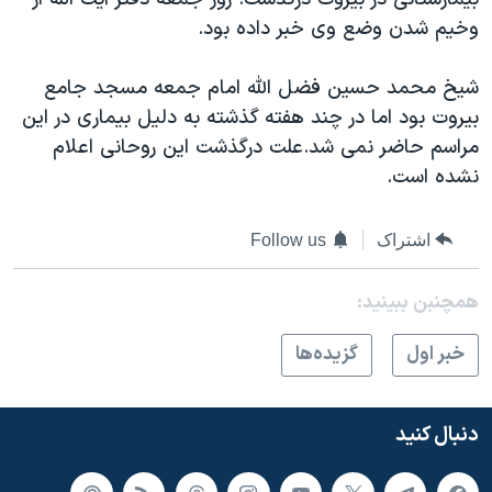
دنبال کنید
مستندها
فرهنگ و زندگی
وخیم شدن وضع وی خبر داده بود.
حقوق شهروندی
انتخابات ریاست جمهوری آمریکا ۲۰۲۴
شیخ محمد حسین فضل الله امام جمعه مسجد جامع
اقتصادی
حمله جمهوری اسلامی به اسرائیل
بیروت بود اما در چند هفته گذشته به دلیل بیماری در این
رمز مهسا
علم و فناوری
مراسم حاضر نمی شد.علت درگذشت این روحانی اعلام
زبانهای مختلف
نشده است.
اسرائیل در جنگ
ورزش زنان در ایران
گالری عکس
اعتراضات زن، زندگی، آزادی
اشتراک
Follow us
آرشیو پخش زنده
مجموعه مستندهای دادخواهی
تریبونال مردمی آبان ۹۸
همچنبن ببینید:
دادگاه حمید نوری
خبر اول
گزيده‌ها
چهل سال گروگان‌گیری
قانون شفافیت دارائی کادر رهبری ایران
دنبال کنید
اعتراضات مردمی آبان ۹۸