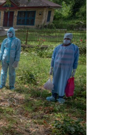
مستندها
فرهنگ و زندگی
حقوق شهروندی
انتخابات ریاست جمهوری آمریکا ۲۰۲۴
اقتصادی
حمله جمهوری اسلامی به اسرائیل
رمز مهسا
علم و فناوری
اسرائیل در جنگ
ورزش زنان در ایران
گالری عکس
اعتراضات زن، زندگی، آزادی
آرشیو پخش زنده
مجموعه مستندهای دادخواهی
تریبونال مردمی آبان ۹۸
دادگاه حمید نوری
چهل سال گروگان‌گیری
قانون شفافیت دارائی کادر رهبری ایران
اعتراضات مردمی آبان ۹۸
اسرائیل در جنگ