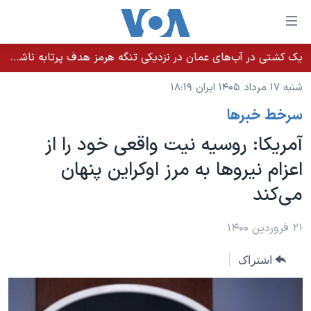
ینکهای
ابل
سترسی
یک کشتی در آب‌های عمان در نزدیکی تنگه هرمز هدف پرتابه ناشناس قرار گرفت
خانه
هش
شنبه ۱۷ مرداد ۱۴۰۵ ایران ۱۸:۱۹
نسخه سبک وب‌سایت
ه
سرخط خبرها
حتوای
موضوع ها
صلی
آمریکا: روسیه نیت واقعی خود را از
برنامه های تلویزیونی
ایران
هش
اعزام نیروها به مرز اوکراین پنهان
جدول برنامه ها
ه
آمریکا
می‌کند
فحه
صفحه‌های ویژه
جهان
صلی
فرکانس‌های صدای آمریکا
ورزشی
جام جهانی ۲۰۲۶
۲۱ فروردین ۱۴۰۰
هش
پخش رادیویی
ه
گزیده‌ها
عملیات خشم حماسی
اشتراک
ستجو
۲۵۰سالگی آمریکا
ویژه برنامه‌ها
یادگیری زبان انگلیسی
ویدیوها
بایگانی برنامه‌های تلویزیونی