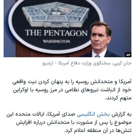
دنبال کنید
مستندها
فرهنگ و زندگی
حقوق شهروندی
انتخابات ریاست جمهوری آمریکا ۲۰۲۴
اقتصادی
حمله جمهوری اسلامی به اسرائیل
رمز مهسا
علم و فناوری
زبانهای مختلف
اسرائیل در جنگ
ورزش زنان در ایران
گالری عکس
اعتراضات زن، زندگی، آزادی
جان کربی، سخنگوی وزارت دفاع آمریکا - آرشیو
آرشیو پخش زنده
مجموعه مستندهای دادخواهی
آمریکا و متحدانش روسیه را به پنهان کردن نیت واقعی
تریبونال مردمی آبان ۹۸
خود از انباشت نیروهای نظامی در مرز روسیه با اوکراین
دادگاه حمید نوری
متهم کردند.
چهل سال گروگان‌گیری
به گزارش
بخش انگلیسی
صدای آمریکا، ایالات متحده این
قانون شفافیت دارائی کادر رهبری ایران
موضوع را پس از مشورت با متحدانش درباره افزایش
اعتراضات مردمی آبان ۹۸
تنش‌ها در آن منطقه اعلام کرد.