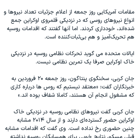
اسرائیل در جنگ
مقامات آمریکایی روز جمعه از اعلام جزئیات تعداد نیروها و
نرگس محمدی برنده جایزه نوبل صلح
انواع نیروهای روسی که در نزدیکی قلمروی اوکراین جمع
همایش محافظه‌کاران آمریکا «سی‌پک»
شده‌اند، خودداری کردند. اما آنها گفتند که اقدامات روسیه
صفحه‌های ویژه
هم تحریک‌آمیز و هم بی‌ثبات‌کننده است.
سفر پرزیدنت ترامپ به چین
ایالات متحده می گوید تحرکات نظامی روسیه در نزدیکی
خاک اوکراین صرفا یک تمرین نظامی نیست.
جان کربی، سخنگوی پنتاگون، روز جمعه ۲۰ فروردین به
خبرنگاران گفت: «معتقد نیستیم که روس ها درباره کاری
که مشغول انجام آن هستند، کاملا شفاف بوده اند.»
جان کربی گفت نیروهای نظامی روسیه در نزدیکی خاک
اوکراین حضور گسترده‌ای دارند و از سال ۲۰۱۴ مشابه
چنین حضوری رخ نداده است. وی گفت که اقدامات مشابه
قبلی مسکو، نتایج خوبی برای همسایگان روسیه نداشته