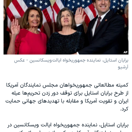
دنبال کنید
مستندها
فرهنگ و زندگی
حقوق شهروندی
انتخابات ریاست جمهوری آمریکا ۲۰۲۴
اقتصادی
حمله جمهوری اسلامی به اسرائیل
رمز مهسا
علم و فناوری
زبانهای مختلف
اسرائیل در جنگ
ورزش زنان در ایران
گالری عکس
اعتراضات زن، زندگی، آزادی
برایان استایل، نماینده جمهوریخواه ایالت ویسکانسین - عکس
آرشیو
آرشیو پخش زنده
مجموعه مستندهای دادخواهی
تریبونال مردمی آبان ۹۸
کمیته مطالعاتی جمهوریخواهان مجلس نمایندگان آمریکا
دادگاه حمید نوری
از طرح برایان استایل برای توقف دور زدن تحریم‌ها عیله
ایران و تقویت آمریکا و مقابله با تهدیدهای جهانی حمایت
چهل سال گروگان‌گیری
کرد.
قانون شفافیت دارائی کادر رهبری ایران
اعتراضات مردمی آبان ۹۸
برایان استایل، نماینده جمهوریخواه ایالت ویسکانسین در