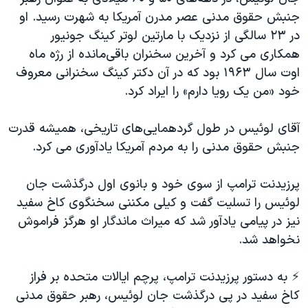
اسرائیل در جنگ
جنبش حقوق مدنی عصر مدرن آمریکا به شهرت رسید. او
نرگس محمدی برنده جایزه نوبل صلح
در ۲۳ سالگی از نزدیک با مارتین لوتر کینگ جونیور
همکاری می کرد و آخرین سخنران باقی‌مانده از رژه ماه
همایش محافظه‌کاران آمریکا «سی‌پک»
اوت سال ۱۹۶۳ بود که در آن دکتر کینگ سخنرانی معروف
صفحه‌های ویژه
خود «من یک رویا دارم» را ایراد کرد.
سفر پرزیدنت ترامپ به چین
آقای لوئیس در طول گردهمایی‌های تاریخی، همیشه قدرت
جنبش حقوق مدنی را به مردم آمریکا یادآوری می کرد.
پرزیدنت ترامپ از سوی خود و بانوی اول درگذشت جان
لوئیس را تسلیت گفت و کیلی مکننی سخنگوی کاخ سفید
نیز در پیامی یادآور شد که میراث ماندگار او هرگز فراموش
نخواهد شد.
⚡️ به دستور پرزیدنت ترامپ، پرچم ایالات متحده بر فراز
کاخ سفید در پی درگذشت جان لوئیس، رهبر حقوق مدنی