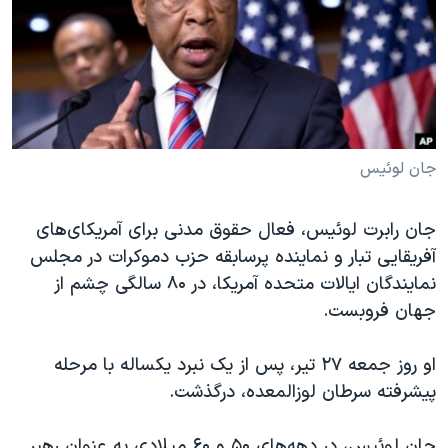
دنبال کنید
مستندها
فرهنگ و زندگی
حقوق شهروندی
انتخابات ریاست جمهوری آمریکا ۲۰۲۴
اقتصادی
حمله جمهوری اسلامی به اسرائیل
رمز مهسا
علم و فناوری
زبانهای مختلف
اسرائیل در جنگ
ورزش زنان در ایران
جان لوئیس
گالری عکس
اعتراضات زن، زندگی، آزادی
جان رابرت لوئیس، فعال حقوق مدنی برای آمریکای‌های
آرشیو پخش زنده
مجموعه مستندهای دادخواهی
آفریقایی تبار و نماینده پرسابقه حزب دموکرات در مجلس
تریبونال مردمی آبان ۹۸
نمایندگان ایالات متحده آمریکا، در ۸۰ سالگی چشم از
جهان فروبست.
دادگاه حمید نوری
چهل سال گروگان‌گیری
او روز جمعه ۲۷ تیر، پس از یک نبرد یکساله با مرحله
قانون شفافیت دارائی کادر رهبری ایران
پیشرفته سرطان لوزالمعده، درگذشت.
اعتراضات مردمی آبان ۹۸
جان لوئیس، در دهه‌های ۵۰ و ۶۰ میلادی به عنوان رهبر