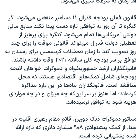
اما زمان به سرعت سپری می‌شود.
اسرائیل در جنگ
نرگس محمدی برنده جایزه نوبل صلح
قانون فعلی بودجه فدرال ۱۱ دسامبر منقضی می‌شود. اگر
همایش محافظه‌کاران آمریکا «سی‌پک»
کنگره تا آن روز به توافقی تازه دست پیدا نکند منابع مالی
دولتی آمریکایی‌ها تمام می‌شود. کنگره برای پرهیز از
صفحه‌های ویژه
تعطیلی دولت فدرال می‌تواند قانونی موقت را برای چند
سفر پرزیدنت ترامپ به چین
روز تصویب کند تا زمان تعطیلات کریسمس برای رسیدن به
توافق بر سر بودجه کلی سالانه ۲۰۲۱ وقت داشته باشند.
قانونگذاران ارشد جمهوریخواه و دموکرات خواهان لایحه
بودجه‌ای شامل کمک‌های اقتصادی هستند که محل
مناقشه است. قانونگذاران ماه‌ها در این باره مذاکره
کرده‌اند؛ اما هنوز بر سر این‌که چه میزان و در چه مواردی
هزینه شود به توافق نرسیده‌اند.
سناتور دموکرات دیک دوربن، قائم مقام رهبری اقلیت در
سنا، از کمک پیشنهادی ۹۰۸ میلیارد دلاری که تازه ارائه
شده پشتیبانی کرده است.