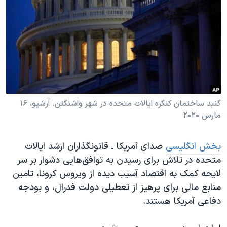
دنبال کنید
مستندها
فرهنگ و زندگی
حقوق شهروندی
انتخابات ریاست جمهوری آمریکا ۲۰۲۴
اقتصادی
حمله جمهوری اسلامی به اسرائیل
رمز مهسا
علم و فناوری
زبانهای مختلف
اسرائیل در جنگ
ورزش زنان در ایران
گالری عکس
اعتراضات زن، زندگی، آزادی
گنبد ساختمان کنگره ایالات متحده در شهر واشنگتن. آرشیو، ۱۶
مارس ۲۰۲۰
آرشیو پخش زنده
مجموعه مستندهای دادخواهی
تریبونال مردمی آبان ۹۸
بخش انگلیسی
صدای آمریکا ـ قانونگذاران ارشد ایالات
دادگاه حمید نوری
متحده در تلاش برای رسیدن به توافق‌هایی دشوار بر سر
لایحه کمک به اقتصاد آسیب دیده از ویروس کرونا، تامین
چهل سال گروگان‌گیری
منابع مالی برای پرهیز از تعطیلی دولت فدرال، و بودجه
قانون شفافیت دارائی کادر رهبری ایران
دفاعی آمریکا هستند.
اعتراضات مردمی آبان ۹۸