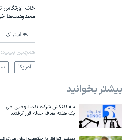
خانم اورتگاس تا
محدودیت‌ها خو
اشتراک
همچنبن ببینید:
آمريکا
سر
بیشتر بخوانید
سه نفتکش شرکت نفت ابوظبی طی
یک هفته هدف حمله قرار گرفتند
بسنت: توافق با حکومت ایران می‌تواند