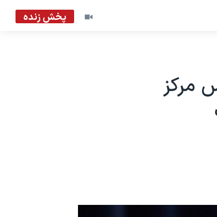
پخش زنده
س مرکز