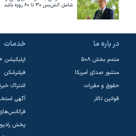
شامل آتش‌بس ۳۰ تا ۶۰ روزه باشد
در باره ما
خدمات
متمم بخش ۵۰۸
اپلیکیشن +VOA
منشور صدای آمریکا
فیلترشکن
حقوق و مقررات
اشتراک خبرن
قوانین تالار
آگهی استخد
فرکانس‌های 
پخش رادیو
یادگیری زبان انگلیسی