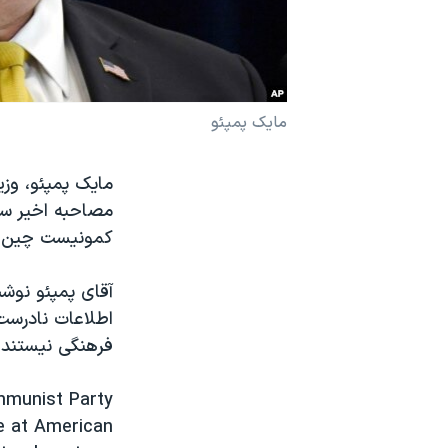
نرگس محمدی برنده جایزه نوبل صلح
همایش محافظه‌کاران آمریکا «سی‌پک»
صفحه‌های ویژه
مایک پمپئو
سفر پرزیدنت ترامپ به چین
مصاحبه اخیر سخ
کمونیست چین خ
آقای پمپئو نوش
اطلاعات نادرست 
فرهنگی نیستند.
mmunist Party
ce at American