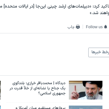
کید کرد: «دیپلمات‌های ارشد چینی این‌جا [در ایالات متحده]
اهند شد.»
Follow us
چاپ
خط خبرها
دیدگاه | محمدباقر خرازی؛ بلندگوی
یک جناح یا نشانه‌ای از خلأ قدرت در
جمهوری اسلامی؟
پروازهای مستقیم میان آمریکا و