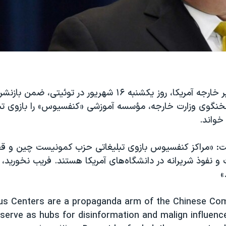
مایک پمپئو، وزیر خارجه آمریکا، روز یکشنبه ۱۶ شهریور در توئیتی،
نگوی وزارت خارجه، مؤسسه آموزشی «کنفسیوس» را بازوی تب
واند.
ت: «مراکز کنفسیوس بازوی تبلیغاتی حزب کمونیست چین و قط
و نفوذ شریرانه در دانشگاه‌های آمریکا هستند. فریب نخورید، آ
»
us Centers are a propaganda arm of the Chinese Co
serve as hubs for disinformation and malign influen