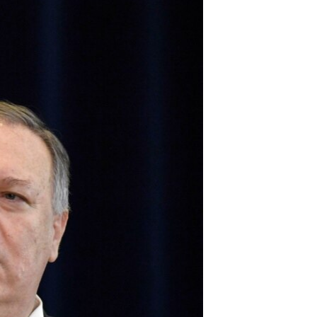
مستندها
فرهنگ و زندگی
حقوق شهروندی
انتخابات ریاست جمهوری آمریکا ۲۰۲۴
اقتصادی
حمله جمهوری اسلامی به اسرائیل
رمز مهسا
علم و فناوری
اسرائیل در جنگ
ورزش زنان در ایران
گالری عکس
اعتراضات زن، زندگی، آزادی
آرشیو پخش زنده
مجموعه مستندهای دادخواهی
تریبونال مردمی آبان ۹۸
دادگاه حمید نوری
چهل سال گروگان‌گیری
قانون شفافیت دارائی کادر رهبری ایران
اعتراضات مردمی آبان ۹۸
اسرائیل در جنگ