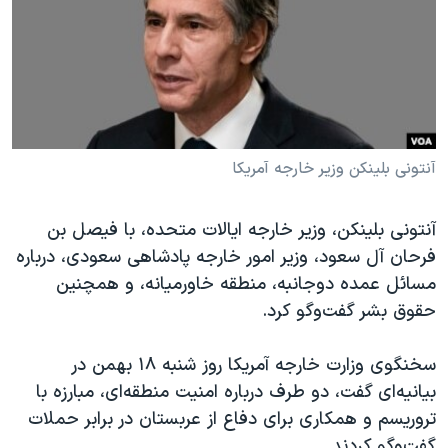
دنبال کنید
مستندها
فرهنگ و زندگی
حقوق شهروندی
انتخابات ریاست جمهوری آمریکا ۲۰۲۴
اقتصادی
حمله جمهوری اسلامی به اسرائیل
رمز مهسا
علم و فناوری
زبانهای مختلف
اسرائیل در جنگ
ورزش زنان در ایران
آنتونی بلینکن وزیر خارجه آمریکا
گالری عکس
اعتراضات زن، زندگی، آزادی
آنتونی بلینکن، وزیر خارجه ایالات متحده، با فیصل بن
آرشیو پخش زنده
مجموعه مستندهای دادخواهی
فرحان آل سعود، وزیر امور خارجه پادشاهی سعودی، درباره
تریبونال مردمی آبان ۹۸
مسائل عمده دوجانبه، منطقه خاورمیانه، و همچنین
حقوق بشر گفت‌وگو کرد.
دادگاه حمید نوری
چهل سال گروگان‌گیری
سخنگوی وزارت خارجه آمریکا روز شنبه ۱۸ بهمن در
قانون شفافیت دارائی کادر رهبری ایران
بیانیه‌ای گفت، دو طرف درباره امنیت منطقه‌ای، مبارزه با
تروریسم و همکاری برای دفاع از عربستان در برابر حملات
اعتراضات مردمی آبان ۹۸
گفت‌وگو کردند.