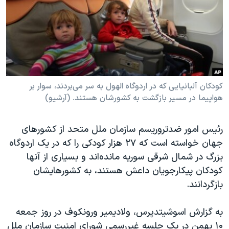
دنبال کنید
مستندها
فرهنگ و زندگی
حقوق شهروندی
انتخابات ریاست جمهوری آمریکا ۲۰۲۴
اقتصادی
حمله جمهوری اسلامی به اسرائیل
رمز مهسا
علم و فناوری
زبانهای مختلف
اسرائیل در جنگ
ورزش زنان در ایران
کودکان آلبانیایی که در اردوگاه الهول به سر می‌بردند، سوار بر
هواپیما در مسیر بازگشت به کشورشان هستند. (آرشیو)
گالری عکس
اعتراضات زن، زندگی، آزادی
آرشیو پخش زنده
مجموعه مستندهای دادخواهی
رئیس امور ضدتروریسم سازمان ملل متحد از کشورهای
تریبونال مردمی آبان ۹۸
جهان خواسته است که ۲۷ هزار کودکی را که در یک اردوگاه
بزرگ در شمال شرقی سوریه مانده‌اند و بسیاری از آنها
دادگاه حمید نوری
کودکان پیکارجویان داعش هستند، به کشورهایشان
چهل سال گروگان‌گیری
بازگردانند.
قانون شفافیت دارائی کادر رهبری ایران
به گزارش اسوشیتدپرس، ولادیمیر ورونکوف در روز جمعه
اعتراضات مردمی آبان ۹۸
۱۰ بهمن در یک جلسه غیررسمی شورای امنیت سازمان ملل