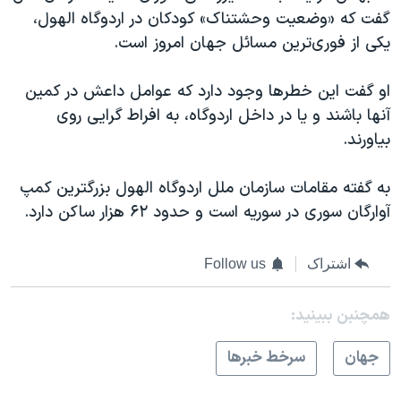
اسرائیل در جنگ
گفت که «وضعیت وحشتناک» کودکان در اردوگاه الهول،
نرگس محمدی برنده جایزه نوبل صلح
یکی از فوری‌ترین مسائل جهان امروز است.
همایش محافظه‌کاران آمریکا «سی‌پک»
او گفت این خطرها وجود دارد که عوامل داعش در کمین
صفحه‌های ویژه
آنها باشند و یا در داخل اردوگاه، به افراط گرایی روی
سفر پرزیدنت ترامپ به چین
بیاورند.
به گفته مقامات سازمان ملل اردوگاه الهول بزرگترین کمپ
آوارگان سوری در سوریه است و حدود ۶۲ هزار ساکن دارد.
اشتراک
Follow us
همچنبن ببینید:
جهان
سرخط خبرها