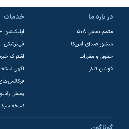
در باره ما
خدمات
متمم بخش ۵۰۸
اپلیکیشن +VOA
منشور صدای آمریکا
فیلترشکن
حقوق و مقررات
اشتراک خبرن
قوانین تالار
آگهی استخد
فرکانس‌های 
پخش رادیو
یادگیری زبان انگلیسی
نسخه سبک 
دنبال کنید
گوناگون