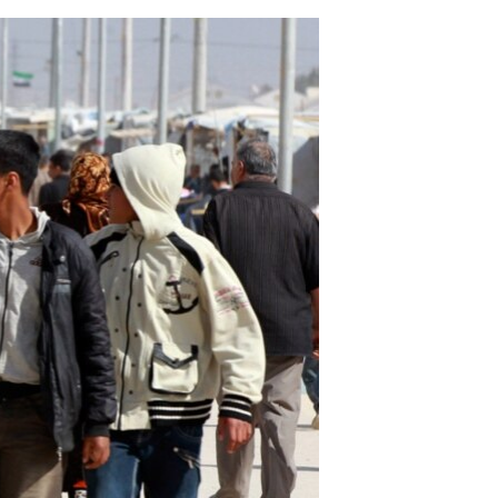
مستندها
فرهنگ و زندگی
حقوق شهروندی
انتخابات ریاست جمهوری آمریکا ۲۰۲۴
اقتصادی
حمله جمهوری اسلامی به اسرائیل
رمز مهسا
علم و فناوری
اسرائیل در جنگ
ورزش زنان در ایران
گالری عکس
اعتراضات زن، زندگی، آزادی
آرشیو پخش زنده
مجموعه مستندهای دادخواهی
تریبونال مردمی آبان ۹۸
دادگاه حمید نوری
چهل سال گروگان‌گیری
قانون شفافیت دارائی کادر رهبری ایران
اعتراضات مردمی آبان ۹۸
اسرائیل در جنگ