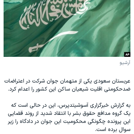
دنبال کنید
مستندها
فرهنگ و زندگی
حقوق شهروندی
انتخابات ریاست جمهوری آمریکا ۲۰۲۴
اقتصادی
حمله جمهوری اسلامی به اسرائیل
رمز مهسا
علم و فناوری
زبانهای مختلف
اسرائیل در جنگ
ورزش زنان در ایران
گالری عکس
اعتراضات زن، زندگی، آزادی
آرشیو
آرشیو پخش زنده
مجموعه مستندهای دادخواهی
عربستان سعودی یکی از متهمان جوان شرکت در اعتراضات
تریبونال مردمی آبان ۹۸
ضدحکومتی اقلیت شیعیان ساکن این کشور را اعدام کرد.
دادگاه حمید نوری
چهل سال گروگان‌گیری
به گزارش خبرگزاری آسوشیتدپرس، این در حالی است که
یک گروه مدافع حقوق بشر با انتقاد‌ شدید از روند قضایی
قانون شفافیت دارائی کادر رهبری ایران
این پرونده چگونگی محکومیت این جوان در دادگاه را زیر
اعتراضات مردمی آبان ۹۸
سوال برده است.