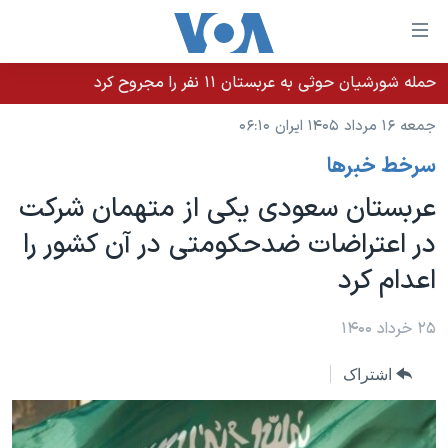
ینکهای
ابل
سترسی
حمله شورشیان حوثی به عربستان ۱۱ نفر را مجروح کرد
خانه
هش
جمعه ۱۶ مرداد ۱۴۰۵ ایران ۰۶:۱۰
نسخه سبک وب‌سایت
ه
سرخط خبرها
حتوای
موضوع ها
صلی
عربستان سعودی یکی از متهمان شرکت
برنامه های تلویزیونی
ایران
هش
در اعتراضات ضدحکومتی در آن کشور را
جدول برنامه ها
ه
آمریکا
اعدام کرد
فحه
صفحه‌های ویژه
جهان
صلی
فرکانس‌های صدای آمریکا
ورزشی
جام جهانی ۲۰۲۶
۲۵ خرداد ۱۴۰۰
هش
پخش رادیویی
ه
گزیده‌ها
عملیات خشم حماسی
اشتراک
ستجو
۲۵۰سالگی آمریکا
ویژه برنامه‌ها
یادگیری زبان انگلیسی
ویدیوها
بایگانی برنامه‌های تلویزیونی