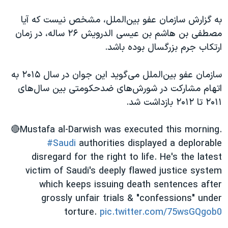
اسرائیل در جنگ
به گزارش سازمان عفو بین‌الملل، مشخص نیست که آیا
نرگس محمدی برنده جایزه نوبل صلح
مصطفی بن هاشم بن عیسی الدرویش ۲۶ ساله، در زمان
همایش محافظه‌کاران آمریکا «سی‌پک»
ارتکاب جرم بزرگسال بوده باشد.
صفحه‌های ویژه
سازمان عفو بین‌الملل می‌گوید این جوان در سال ۲۰۱۵ به
سفر پرزیدنت ترامپ به چین
اتهام مشارکت در شورش‌های ضدحکومتی بین‌ سال‌های
۲۰۱۱ تا ۲۰۱۲ بازداشت شد.
🔴Mustafa al-Darwish was executed this morning.
#Saudi
authorities displayed a deplorable
disregard for the right to life. He's the latest
victim of Saudi's deeply flawed justice system
which keeps issuing death sentences after
grossly unfair trials & "confessions" under
torture.
pic.twitter.com/75wsGQgob0