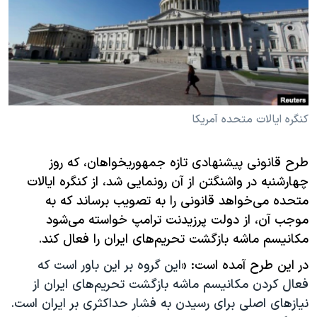
دنبال کنید
مستندها
فرهنگ و زندگی
حقوق شهروندی
انتخابات ریاست جمهوری آمریکا ۲۰۲۴
اقتصادی
حمله جمهوری اسلامی به اسرائیل
رمز مهسا
علم و فناوری
زبانهای مختلف
اسرائیل در جنگ
ورزش زنان در ایران
کنگره ایالات متحده آمریکا
گالری عکس
اعتراضات زن، زندگی، آزادی
طرح قانونی پیشنهادی تازه جمهوریخواهان، که روز
آرشیو پخش زنده
مجموعه مستندهای دادخواهی
چهارشنبه در واشنگتن از آن رونمایی شد، از کنگره ایالات
تریبونال مردمی آبان ۹۸
متحده می‌خواهد قانونی را به تصویب برساند که به
موجب آن، از دولت پرزیدنت ترامپ خواسته می‌شود
دادگاه حمید نوری
مکانیسم ماشه بازگشت تحریم‌های ایران را فعال کند.
چهل سال گروگان‌گیری
در این طرح آمده است:‌ «
این گروه بر این باور است که
قانون شفافیت دارائی کادر رهبری ایران
فعال کردن مکانیسم ماشه بازگشت تحریم‌های ایران از
اعتراضات مردمی آبان ۹۸
نیازهای اصلی برای رسیدن به فشار حداکثری بر ایران است.