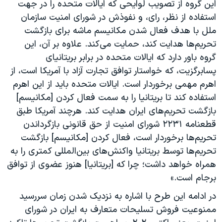
اسرائیل در جنگ
این گروه از تصویب لوایحی که ایالات متحده را در جهت
استفاده از نظر، رای، و نفوذش در شورای امنیت سازمان
نرگس محمدی برنده جایزه نوبل صلح
ملل با هدف فعال شدن مکانیسم ماشه برای بازگشت
همایش محافظه‌کاران آمریکا «سی‌پک»
تحریم‌ها هدایت کند، حمایت می‌کند. علاوه بر آن، این
صفحه‌های ویژه
گروه باور دارد که ایالات متحده در برابر بریتانیای
پسابرگزیت، که خواستار توافق تجارت آزاد با آمریکا است، از
سفر پرزیدنت ترامپ به چین
اهرم مهمی برخوردار است. ایالات متحده باید از این اهرم
استفاده کند تا بریتانیا را به سمت فعال کردن [مکانیسم]
بازگشت تحریم‌های ایران هدایت کند. هرچند آمریکا طبق
قطعنامه ۲۲۳۱ شورای امنیت از حق قانونی بازگرداندن
تحریم‌ها برخوردار است، فعال کردن [مکانیسم] بازگشت
تحریم‌ها توسط بریتانیا واکنش‌های بین‌المللی کمتری را به
همراه خواهد داشت؛ چرا که [بریتانیا] هنوز عضوی از توافق
برجام است.»
در ادامه این طرح با اشاره به نزدیک شدن زمان سررسید
ممنوعیت فروش تسلیحات متعارف به ایران در شورای