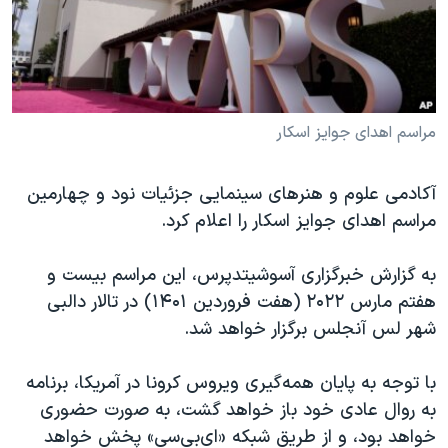
دنبال کنید
مستندها
فرهنگ و زندگی
حقوق شهروندی
انتخابات ریاست جمهوری آمریکا ۲۰۲۴
اقتصادی
حمله جمهوری اسلامی به اسرائیل
رمز مهسا
علم و فناوری
مراسم اهدای جوایز اسکار
زبانهای مختلف
اسرائیل در جنگ
ورزش زنان در ایران
آکادمی علوم و هنرهای سینمایی جزئیات نود و چهارمین
گالری عکس
اعتراضات زن، زندگی، آزادی
مراسم اهدای جوایز اسکار را اعلام کرد.
آرشیو پخش زنده
مجموعه مستندهای دادخواهی
به گزارش خبرگزاری آسوشیتدپرس، این مراسم بیست و
تریبونال مردمی آبان ۹۸
هفتم مارس ۲۰۲۲ (هفت فروردین ۱۴۰۱) در تالار دالبی
دادگاه حمید نوری
شهر لس آنجلس برگزار خواهد شد.
چهل سال گروگان‌گیری
با توجه به پایان همه‌گیری ویروس کرونا در آمریکا، برنامه
قانون شفافیت دارائی کادر رهبری ایران
به روال عادی خود باز خواهد گشت، به صورت حضوری
اعتراضات مردمی آبان ۹۸
خواهد بود، و از طریق شبکه «ای‌بی‌سی» پخش خواهد