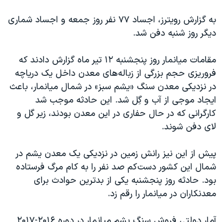
اسرائیل در جنگ
به گزارش رویترز، اجساد ۷۷ نفر روز جمعه و اجساد شماری
نرگس محمدی برنده جایزه نوبل صلح
دیگر روز شنبه دفن شد.
همایش محافظه‌کاران آمریکا «سی‌پک»
صفحه‌های ویژه
مقامات میانمار روز پنجشنبه ۱۲ تیر ماه گزارش دادند که
فروریزی حجم بزرگی از زباله‌های معدن داخل یک دریاچه
سفر پرزیدنت ترامپ به چین
در نزدیکی معدن سنگ «یشم سبز» در شمال میانمار، باعث
ایجاد موجی از آب و گِل شد. این حادثه موجب شد
کارگرانی که در حال حفاری در این معدن بودند، زیر گل و
لای دفن شوند.
پیش از این نیز رانش زمین در نزدیکی یک معدن یشم در
شمال این کشور دست‌کم صد نفر را به کام مرگ فرستاده
بود. حادثه روز پنجشنبه یکی از بدترین حوادث برای
معدنکاران در میانمار را رقم زد.
آمار دولتی فروش سنگ یشم میانمار در دوره ۲۰۱۶-۲۰۱۷