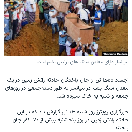
دنبال کنید
مستندها
فرهنگ و زندگی
حقوق شهروندی
انتخابات ریاست جمهوری آمریکا ۲۰۲۴
اقتصادی
حمله جمهوری اسلامی به اسرائیل
رمز مهسا
علم و فناوری
زبانهای مختلف
اسرائیل در جنگ
ورزش زنان در ایران
گالری عکس
اعتراضات زن، زندگی، آزادی
میانمار دارای معادن سنگ های تزئینی یشم است
آرشیو پخش زنده
مجموعه مستندهای دادخواهی
اجساد ده‌ها تن از جان باختگان حادثه رانش زمین در یک
تریبونال مردمی آبان ۹۸
معدن سنگ یشم در میانمار به طور دسته‌جمعی در روزهای
دادگاه حمید نوری
جمعه و شنبه به خاک سپرده شد.
چهل سال گروگان‌گیری
خبرگزاری رویترز روز شنبه ۱۴ تیر گزارش داد که در این
قانون شفافیت دارائی کادر رهبری ایران
حادثه رانش زمین در روز پنجشنبه بیش از ۱۷۰ نفر جان
اعتراضات مردمی آبان ۹۸
باختند.