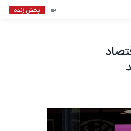
پخش زنده
تصاد
د