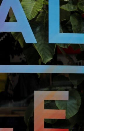
مستندها
فرهنگ و زندگی
حقوق شهروندی
انتخابات ریاست جمهوری آمریکا ۲۰۲۴
اقتصادی
حمله جمهوری اسلامی به اسرائیل
رمز مهسا
علم و فناوری
اسرائیل در جنگ
ورزش زنان در ایران
گالری عکس
اعتراضات زن، زندگی، آزادی
آرشیو پخش زنده
مجموعه مستندهای دادخواهی
تریبونال مردمی آبان ۹۸
دادگاه حمید نوری
چهل سال گروگان‌گیری
قانون شفافیت دارائی کادر رهبری ایران
اعتراضات مردمی آبان ۹۸
اسرائیل در جنگ