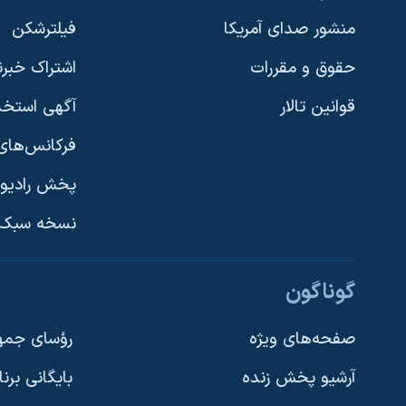
منشور صدای آمریکا
فیلترشکن
حقوق و مقررات
اشتراک خبرن
قوانین تالار
آگهی استخد
فرکانس‌های 
پخش رادیو
یادگیری زبان انگلیسی
نسخه سبک 
دنبال کنید
گوناگون
صفحه‌های ویژه
رؤسای جمهو
آرشیو پخش زنده
بایگانی برن
زبانهای مختلف