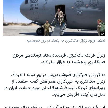
دنبال کنید
مستندها
فرهنگ و زندگی
حقوق شهروندی
انتخابات ریاست جمهوری آمریکا ۲۰۲۴
اقتصادی
حمله جمهوری اسلامی به اسرائیل
رمز مهسا
علم و فناوری
زبانهای مختلف
اسرائیل در جنگ
ورزش زنان در ایران
لحظه ورود ژنرال مک‌کنزی به بغداد در روز پنجشنبه
گالری عکس
اعتراضات زن، زندگی، آزادی
ژنرال فرانک مک‌کنزی، فرمانده ستاد فرماندهی مرکزی
آرشیو پخش زنده
مجموعه مستندهای دادخواهی
آمریکا، روز پنجشنبه به عراق سفر کرد.
تریبونال مردمی آبان ۹۸
به گزارش خبرگزاری آسوشیتدپرس در روز شنبه ۱ خرداد،
دادگاه حمید نوری
ژنرال مک‌کنزی به خبرنگاران همراهش گفت استفاده از
چهل سال گروگان‌گیری
پهپادهای کوچک توسط شبه‌نظامیان مورد حمایت ایران در
قانون شفافیت دارائی کادر رهبری ایران
سال‌های آینده افزایش می‌یابد.
اعتراضات مردمی آبان ۹۸
این فرمانده ارشد نیروهای آمریکایی در خاورمیانه همچنین