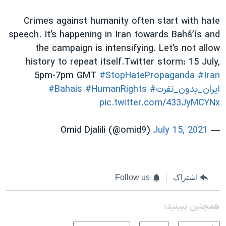
Crimes against humanity often start with hate
speech. It’s happening in Iran towards Bahá’ís and
the campaign is
intensifying.
Let’s not allow
history to repeat itself.
Twitter storm: 15 July,
5pm-7pm GMT
#StopHatePropaganda
#Iran
#ایران_بدون_نفرت
#HumanRights
#Bahais
pic.twitter.com/433JyMCYNx
July 15, 2021
— Omid Djalili (@omid9)
اشتراک
Follow us
همچنبن ببینید: