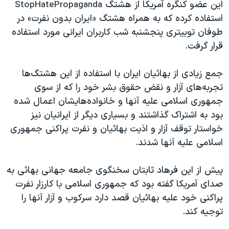
اسرائیل در جنگ
این عضو کنگره آمریکا از هشتگ
StopHatePropaganda
استفاده کرده که به همراه هشتگ «ایران بدون نفرت» در
نرگس محمدی برنده جایزه نوبل صلح
طوفان توییتری پنجشنبه شب کاربران ایرانی مورد استفاده
همایش محافظه‌کاران آمریکا «سی‌پک»
قرار گرفت.
صفحه‌های ویژه
جمع زیادی از بهائیان ایران با استفاده از این هشتگ‌ها
سفر پرزیدنت ترامپ به چین
تجربه‌های آزار و نقض حقوق بشر خود را که از سوی
جمهوری اسلامی علیه آنها و خانواده‌هایشان اعمال شده
بود به اشتراک گذاشتند و بسیاری دیگر از ایرانیان نیز
خواستار توقف آزار و اذیت بهائیان و نفرت پراکنی جمهوری
اسلامی علیه آنها شدند.
پیش از این فرهاد ثابتان سخنگوی جامعه جهانی بهائی به
صدای آمریکا گفته بود که جمهوری اسلامی با کارزار نفرت
پراکنی خود علیه بهائیان قصد دارد سرکوب و آزار آنها را
توجیه کند.