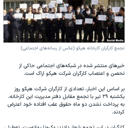
دنبال کنید
مستندها
فرهنگ و زندگی
حقوق شهروندی
انتخابات ریاست جمهوری آمریکا ۲۰۲۴
اقتصادی
حمله جمهوری اسلامی به اسرائیل
رمز مهسا
علم و فناوری
زبانهای مختلف
اسرائیل در جنگ
ورزش زنان در ایران
تجمع کارگران کارخانه هپکو (عکس از رسانه‌های اجتماعی)
گالری عکس
اعتراضات زن، زندگی، آزادی
خبرهای منتشر شده در شبکه‌های اجتماعی حاکی از
آرشیو پخش زنده
مجموعه مستندهای دادخواهی
تحصن و اعتصاب کارگران شرکت هپکو اراک است.
تریبونال مردمی آبان ۹۸
بر اساس این اخبار، تعدادی از کارگران شرکت هپکو روز
دادگاه حمید نوری
یکشنبه ۲۹ تیر با تجمع مقابل دفتر مدیریت این کارخانه،
چهل سال گروگان‌گیری
به پرداخت نشدن دو ماه حقوق عقب افتاده خود اعترض
قانون شفافیت دارائی کادر رهبری ایران
کردند.
اعتراضات مردمی آبان ۹۸
کارگران در این تجمع شعار دادند: «کرونا بهانه‌ست، تعطیلی