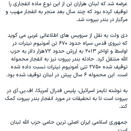
اسرائیل در جنگ
عرضه شد که لبنان هزاران تن از این نوع ماده انفجاری را
توقیف کرده بود که چند سال بعد منجر به انفجار مهیب و
نرگس محمدی برنده جایزه نوبل صلح
مرگبار در بندر بیروت شد.
همایش محافظه‌کاران آمریکا «سی‌پک»
صفحه‌های ویژه
دی ولت به نقل از سرویس های اطلاعاتی غربی می گوید
که نیروی قدس سپاه حدود ۶۷۰ تن آمونیوم نیترات در
سفر پرزیدنت ترامپ به چین
اواسط و اواخر ۲۰۱۳ به ارزش حدود ۷۲هزار دلار به حزب
الله منتقل کرد. حادثه بندر بیروت نیز به انفجار محموله
توقیف شده ۲۷۵۰ تنی آمونیوم نیترات نسبت داده شده
است. این محموله ۶ سال پیش در لبنان توقیف شده بود.
به نوشته تایمز اسرائيل، پلیس فدرال آمریکا، اف.بی.آی در
بیروت است تا به تحقیقات در مورد انفجار بندر بیروت کمک
کند.
جمهوری اسلامی ایران اصلی ترین حامی حزب الله لبنان
است.