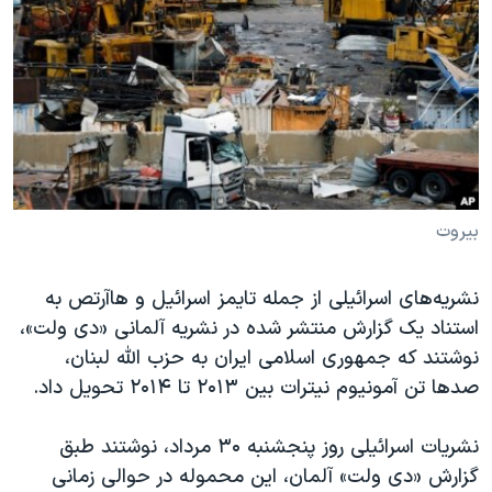
دنبال کنید
مستندها
فرهنگ و زندگی
حقوق شهروندی
انتخابات ریاست جمهوری آمریکا ۲۰۲۴
اقتصادی
حمله جمهوری اسلامی به اسرائیل
رمز مهسا
علم و فناوری
زبانهای مختلف
اسرائیل در جنگ
ورزش زنان در ایران
گالری عکس
اعتراضات زن، زندگی، آزادی
بیروت
آرشیو پخش زنده
مجموعه مستندهای دادخواهی
نشریه‌های اسرائیلی از جمله تایمز اسرائیل و هاآرتص به
تریبونال مردمی آبان ۹۸
استناد یک گزارش منتشر شده در نشریه آلمانی «دی ولت»،
دادگاه حمید نوری
نوشتند که جمهوری اسلامی ایران به حزب الله لبنان،
چهل سال گروگان‌گیری
صدها تن آمونیوم نیترات بین ۲۰۱۳ تا ۲۰۱۴ تحویل داد.
قانون شفافیت دارائی کادر رهبری ایران
نشریات اسرائیلی روز پنجشنبه ۳۰ مرداد، نوشتند طبق
اعتراضات مردمی آبان ۹۸
گزارش «دی ولت» آلمان، این محموله در حوالی زمانی