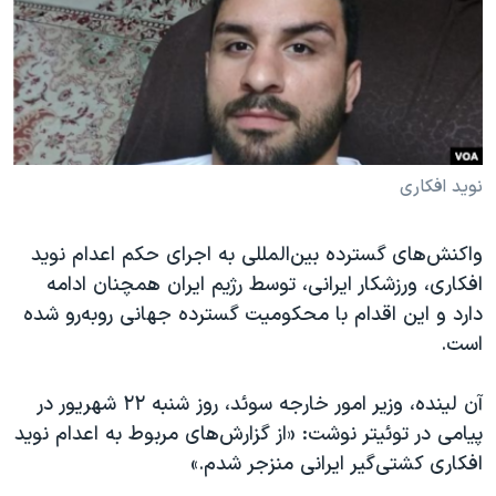
دنبال کنید
مستندها
فرهنگ و زندگی
حقوق شهروندی
انتخابات ریاست جمهوری آمریکا ۲۰۲۴
اقتصادی
حمله جمهوری اسلامی به اسرائیل
رمز مهسا
علم و فناوری
زبانهای مختلف
اسرائیل در جنگ
ورزش زنان در ایران
نوید افکاری
گالری عکس
اعتراضات زن، زندگی، آزادی
واکنش‌های گسترده بین‌المللی به اجرای حکم اعدام نوید
آرشیو پخش زنده
مجموعه مستندهای دادخواهی
افکاری،‌ ورزشکار ایرانی، توسط رژیم ایران همچنان ادامه
تریبونال مردمی آبان ۹۸
دارد و این اقدام با محکومیت گسترده جهانی رو‌به‌رو شده
است.
دادگاه حمید نوری
چهل سال گروگان‌گیری
آن لینده، وزیر امور خارجه سوئد، روز شنبه ۲۲ شهریور در
قانون شفافیت دارائی کادر رهبری ایران
پیامی در توئیتر نوشت: «از گزارش‌های مربوط به اعدام نوید
افکاری کشتی‌گیر ایرانی منزجر شدم.»
اعتراضات مردمی آبان ۹۸