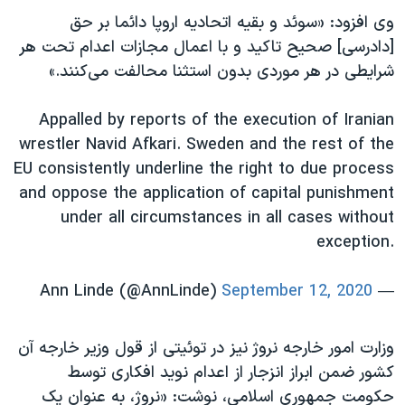
اسرائیل در جنگ
وی افزود: «سوئد و بقیه اتحادیه اروپا دائما بر حق
نرگس محمدی برنده جایزه نوبل صلح
[دادرسی] صحیح تاکید و با اعمال مجازات اعدام تحت هر
شرایطی در هر موردی بدون استثنا محالفت می‌کنند.»
همایش محافظه‌کاران آمریکا «سی‌پک»
صفحه‌های ویژه
Appalled by reports of the execution of Iranian
سفر پرزیدنت ترامپ به چین
wrestler Navid Afkari. Sweden and the rest of the
EU consistently underline the right to due process
and oppose the application of capital punishment
under all circumstances in all cases without
exception.
September 12, 2020
— Ann Linde (@AnnLinde)
وزارت امور خارجه نروژ نیز در توئیتی از قول وزیر خارجه آن
کشور ضمن ابراز انزجار از اعدام نوید افکاری توسط
حکومت جمهوری اسلامی، نوشت: «نروژ، به عنوان یک