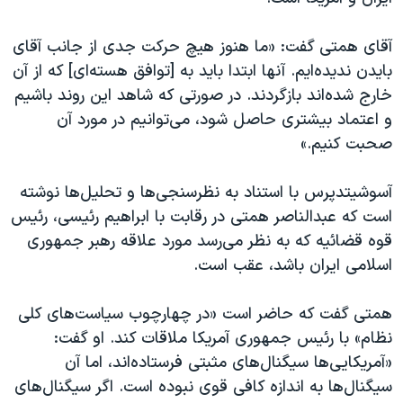
اسرائیل در جنگ
نرگس محمدی برنده جایزه نوبل صلح
آقای همتی گفت: «ما هنوز هیچ حرکت جدی از جانب آقای
بایدن ندیده‌ایم. آنها ابتدا باید به [توافق هسته‌ای] که از آن
همایش محافظه‌کاران آمریکا «سی‌پک»
خارج شده‌اند بازگردند. در صورتی که شاهد این روند باشیم
صفحه‌های ویژه
و اعتماد بیشتری حاصل شود، می‌توانیم در مورد آن
سفر پرزیدنت ترامپ به چین
صحبت کنیم.»
آسوشیتدپرس با استناد به نظرسنجی‌ها و تحلیل‌ها نوشته
است که عبدالناصر همتی در رقابت با ابراهیم رئیسی، رئیس
قوه قضائیه که به نظر می‌رسد مورد علاقه رهبر جمهوری
اسلامی ایران باشد، عقب است.
همتی گفت که حاضر است «در چهارچوب سیاست‌های کلی
نظام» با رئیس جمهوری آمریکا ملاقات کند. او گفت:
«آمریکایی‌ها سیگنال‌های مثبتی فرستاده‌اند، اما آن
سیگنال‌ها به اندازه کافی قوی نبوده است. اگر سیگنال‌های