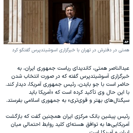
دنبال کنید
مستندها
فرهنگ و زندگی
حقوق شهروندی
انتخابات ریاست جمهوری آمریکا ۲۰۲۴
اقتصادی
حمله جمهوری اسلامی به اسرائیل
رمز مهسا
علم و فناوری
زبانهای مختلف
اسرائیل در جنگ
ورزش زنان در ایران
همتی در دفترش در تهران با خبرگزاری اسوشیتدپرس گفتگو کرد
گالری عکس
اعتراضات زن، زندگی، آزادی
عبدالناصر همتی، کاندیدای ریاست جمهوری ایران، به
آرشیو پخش زنده
مجموعه مستندهای دادخواهی
خبرگزاری آسوشیتدپرس گفته که در صورت انتخاب شدن
تریبونال مردمی آبان ۹۸
حاضر است با جو بایدن، رئیس جمهوری آمریکا، دیدار کند.
با این حال وی تأکید کرده است که «آمریکا باید
دادگاه حمید نوری
سیگنال‌های بهتر و قوی‌تری» به جمهوری اسلامی بفرستد.
چهل سال گروگان‌گیری
قانون شفافیت دارائی کادر رهبری ایران
رئیس پیشین بانک مرکزی ایران همچنین گفت که بازگشت
آمریکایی‌ها به توافق هسته‌ای کلید روابط احتمالی میان
اعتراضات مردمی آبان ۹۸
ایران و آمریکا است.