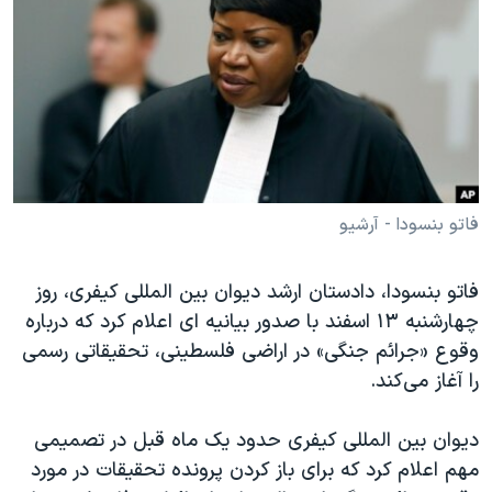
دنبال کنید
مستندها
فرهنگ و زندگی
حقوق شهروندی
انتخابات ریاست جمهوری آمریکا ۲۰۲۴
اقتصادی
حمله جمهوری اسلامی به اسرائیل
رمز مهسا
علم و فناوری
زبانهای مختلف
اسرائیل در جنگ
ورزش زنان در ایران
گالری عکس
اعتراضات زن، زندگی، آزادی
فاتو بنسودا - آرشیو
آرشیو پخش زنده
مجموعه مستندهای دادخواهی
فاتو بنسودا، دادستان ارشد دیوان بین المللی کیفری، روز
تریبونال مردمی آبان ۹۸
چهارشنبه ۱۳ اسفند با صدور بیانیه ای اعلام کرد که درباره
دادگاه حمید نوری
وقوع «جرائم جنگی» در اراضی فلسطینی، تحقیقاتی رسمی
را آغاز می‌کند.
چهل سال گروگان‌گیری
قانون شفافیت دارائی کادر رهبری ایران
دیوان بین المللی کیفری حدود یک ماه قبل در تصمیمی
اعتراضات مردمی آبان ۹۸
مهم اعلام کرد که برای باز کردن پرونده تحقیقات در مورد