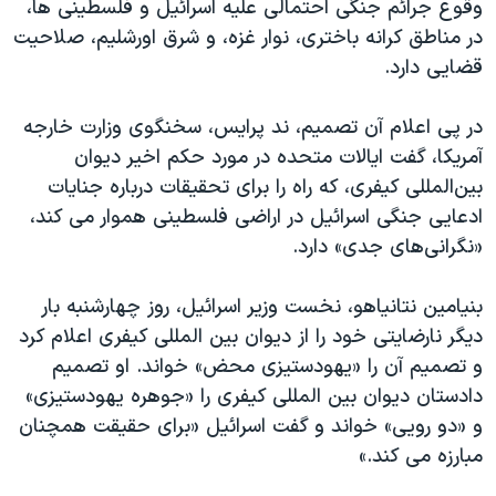
وقوع جرائم جنگی احتمالی علیه اسرائيل و فلسطینی ها،
اسرائیل در جنگ
در مناطق کرانه باختری، نوار غزه، و شرق اورشلیم،‌ صلاحیت
نرگس محمدی برنده جایزه نوبل صلح
قضایی دارد.
همایش محافظه‌کاران آمریکا «سی‌پک»
در پی اعلام آن تصمیم، ند پرایس، سخنگوی وزارت خارجه
صفحه‌های ویژه
آمریکا، گفت ایالات متحده در مورد حکم اخیر دیوان
سفر پرزیدنت ترامپ به چین
بین‌المللی کیفری، که راه را برای تحقیقات درباره جنایات
ادعایی جنگی اسرائیل در اراضی فلسطینی هموار می کند،
«نگرانی‌های جدی» دارد.
بنیامین نتانیاهو، نخست وزیر اسرائیل، روز چهارشنبه بار
دیگر نارضایتی خود را از دیوان بین المللی کیفری اعلام کرد
و تصمیم آن را «یهودستیزی محض» خواند. او تصمیم
دادستان دیوان بین المللی کیفری را «جوهره یهودستیزی»
و «دو رویی» خواند و گفت اسرائيل «برای حقیقت همچنان
مبارزه می کند.»