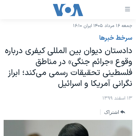
ینکهای
ابل
سترسی
جمعه ۱۶ مرداد ۱۴۰۵ ایران ۱۶:۱۰
خانه
هش
سرخط خبرها
نسخه سبک وب‌سایت
ه
دادستان دیوان بین المللی کیفری درباره
حتوای
موضوع ها
وقوع «جرائم جنگی» در مناطق
صلی
برنامه های تلویزیونی
ایران
هش
فلسطینی تحقیقات رسمی می‌کند؛ ابراز
جدول برنامه ها
ه
آمریکا
نگرانی آمریکا و اسرائیل
فحه
صفحه‌های ویژه
جهان
صلی
فرکانس‌های صدای آمریکا
۱۳ اسفند ۱۳۹۹
ورزشی
جام جهانی ۲۰۲۶
هش
پخش رادیویی
ه
گزیده‌ها
عملیات خشم حماسی
اشتراک
ستجو
۲۵۰سالگی آمریکا
ویژه برنامه‌ها
یادگیری زبان انگلیسی
ویدیوها
بایگانی برنامه‌های تلویزیونی