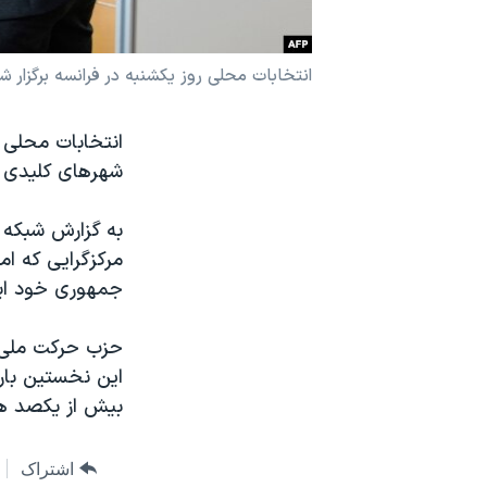
نرگس محمدی برنده جایزه نوبل صلح
همایش محافظه‌کاران آمریکا «سی‌پک»
انتخابات محلی روز یکشنبه در فرانسه برگزار ش
صفحه‌های ویژه
انتخابات محلی ف
سفر پرزیدنت ترامپ به چین
شهرهای کلیدی چ
مرکزگرایی که ا
جمهوری خود ایج
حزب حرکت ملی‌گر
بیش از یکصد هزا
اشتراک