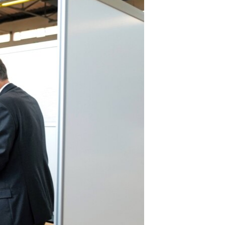
مستندها
فرهنگ و زندگی
حقوق شهروندی
انتخابات ریاست جمهوری آمریکا ۲۰۲۴
اقتصادی
حمله جمهوری اسلامی به اسرائیل
رمز مهسا
علم و فناوری
اسرائیل در جنگ
ورزش زنان در ایران
گالری عکس
اعتراضات زن، زندگی، آزادی
آرشیو پخش زنده
مجموعه مستندهای دادخواهی
تریبونال مردمی آبان ۹۸
دادگاه حمید نوری
چهل سال گروگان‌گیری
قانون شفافیت دارائی کادر رهبری ایران
اعتراضات مردمی آبان ۹۸
اسرائیل در جنگ