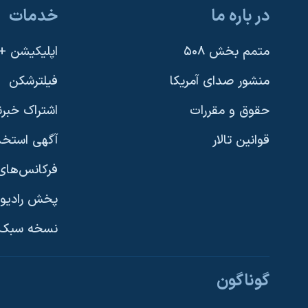
در باره ما
خدمات
متمم بخش ۵۰۸
اپلیکیشن +VOA
منشور صدای آمریکا
فیلترشکن
حقوق و مقررات
اشتراک خبرن
قوانین تالار
آگهی استخد
فرکانس‌های 
پخش رادیو
یادگیری زبان انگلیسی
نسخه سبک 
دنبال کنید
گوناگون