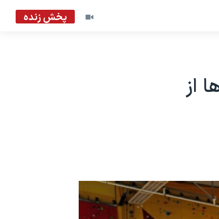
پخش زنده
 از