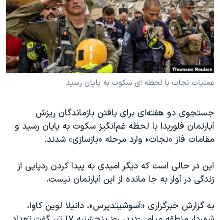
دنبال کنید
مستندها
فرهنگ و زندگی
حقوق شهروندی
انتخابات ریاست جمهوری آمریکا ۲۰۲۴
اقتصادی
حمله جمهوری اسلامی به اسرائیل
رمز مهسا
علم و فناوری
زبانهای مختلف
اسرائیل در جنگ
ورزش زنان در ایران
عملیات نجات با لحظه ای سکوت به پایان رسید
گالری عکس
اعتراضات زن، زندگی، آزادی
جستجوی دو هفته‌ای برای یافتن بازماندگان ریزش
آرشیو پخش زنده
مجموعه مستندهای دادخواهی
آپارتمان فلوریدا با لحظه غم‌انگیز سکوت به پایان رسید و
تریبونال مردمی آبان ۹۸
مقامات فاز «نجات» وارد مرحله «بازسازی» شدند.
دادگاه حمید نوری
این در حالی است که دیگر امیدی به پیدا کردن ردپایی از
چهل سال گروگان‌گیری
زندگی در آوار به جا مانده از این آ‌‌پارتمان نیست.
قانون شفافیت دارائی کادر رهبری ایران
به گزارش خبرگزاری «آسوشیتدپرس»، دانیلا لوین کاوا،
اعتراضات مردمی آبان ۹۸
شهردار منطقه میامی-دید، روز پنجشنبه ۱۷ تیر گفت تعداد