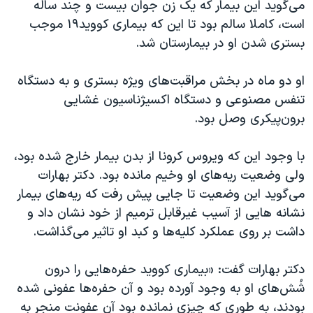
اسرائیل در جنگ
می‌گوید این بیمار که یک زن جوان بیست و چند ساله
است، کاملا سالم بود تا این که بیماری کووید۱۹ موجب
نرگس محمدی برنده جایزه نوبل صلح
بستری شدن او در بیمارستان شد.
همایش محافظه‌کاران آمریکا «سی‌پک»
صفحه‌های ویژه
او دو ماه در بخش مراقبت‌های ویژه بستری و به دستگاه
تنفس مصنوعی و دستگاه‌ اکسیژناسیون غشایی
سفر پرزیدنت ترامپ به چین
برون‌‌پیکری وصل بود.
با وجود این که ویروس کرونا از بدن بیمار خارج شده بود،
ولی وضعیت ریه‌های او وخیم مانده بود. دکتر بهارات
می‌گوید این وضعیت تا جایی پیش رفت که ریه‌های بیمار
نشانه هایی از آسیب غیرقابل ترمیم از خود نشان داد و
داشت بر روی عملکرد کلیه‌ها و کبد او تاثیر می‌گذاشت.
دکتر بهارات گفت: «بیماری کووید حفره‌هایی را درون
شُش‌های او به وجود آورده بود و آن حفره‌ها عفونی شده
بودند، به طوری که چیزی نمانده بود آن عفونت منجر به