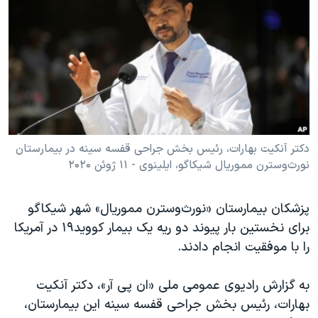
دنبال کنید
مستندها
فرهنگ و زندگی
حقوق شهروندی
انتخابات ریاست جمهوری آمریکا ۲۰۲۴
اقتصادی
حمله جمهوری اسلامی به اسرائیل
رمز مهسا
علم و فناوری
زبانهای مختلف
اسرائیل در جنگ
ورزش زنان در ایران
گالری عکس
اعتراضات زن، زندگی، آزادی
دکتر آنکیت بهارات، رئیس بخش جراحی قفسه سینه در بیمارستان
نورث‌وسترن مموریال شیکاگو، ایلینوی - ۱۱ ژوئن ۲۰۲۰
آرشیو پخش زنده
مجموعه مستندهای دادخواهی
تریبونال مردمی آبان ۹۸
پزشکان بیمارستان «نورث‌وسترن مموریال» شهر شیکاگو
دادگاه حمید نوری
برای نخستین بار پیوند دو ریه یک بیمار کووید۱۹ در آمریکا
چهل سال گروگان‌گیری
را با موفقیت انجام دادند.
قانون شفافیت دارائی کادر رهبری ایران
به گزارش رادیوی عمومی ملی «ان پی آر»، دکتر آنکیت
اعتراضات مردمی آبان ۹۸
بهارات، رئیس بخش جراحی قفسه سینه این بیمارستان،