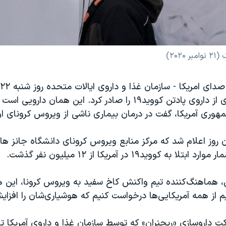
۲۰)
استفاده اضطراری از داروی پادتن کووید۱۹ را صادر کرد. این همان دارو
وری آمریکا، گفت در درمان بیماری ناشی از ویروس کرونای او 
 روز اعلام شد که مرکز منابع ویروس کرونای دانشگاه جانز هاپک
به کووید۱۹ در آمریکا از ۱۲ میلیون نفر گذشت.
س، هماهنگ‌کننده تیم واکنش کاخ سفید به ویروس کرونا، این ه
 از همه آمریکایی‌ها درخواست کنیم که هوشیاری‌شان را افزای
ت داروسازی «ریجنران» که توسط سازمان غذا و داروی آمریکا ت