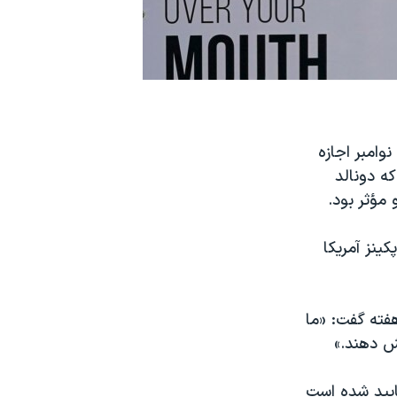
صدای امریکا - سازمان غذا و داروی ایالات متحده روز شنبه ۲۲ نوامبر اجازه
یی است که دونالد
مؤثر بود.
ینز آمریکا
فته گفت: «ما
ش دهند.»
ایید شده است