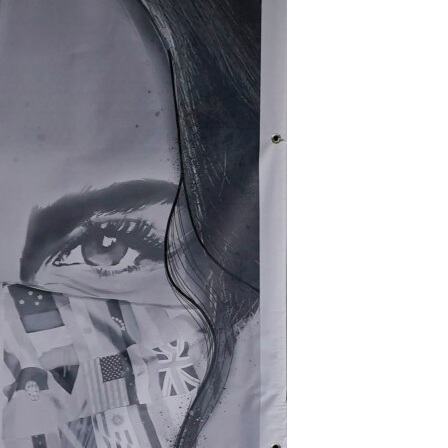
مستندها
فرهنگ و زندگی
حقوق شهروندی
انتخابات ریاست جمهوری آمریکا ۲۰۲۴
اقتصادی
حمله جمهوری اسلامی به اسرائیل
رمز مهسا
علم و فناوری
اسرائیل در جنگ
ورزش زنان در ایران
گالری عکس
اعتراضات زن، زندگی، آزادی
آرشیو پخش زنده
مجموعه مستندهای دادخواهی
تریبونال مردمی آبان ۹۸
دادگاه حمید نوری
چهل سال گروگان‌گیری
قانون شفافیت دارائی کادر رهبری ایران
اعتراضات مردمی آبان ۹۸
اسرائیل در جنگ