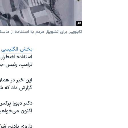
نرگس محمدی برنده جایزه نوبل صلح
همایش محافظه‌کاران آمریکا «سی‌پک»
صفحه‌های ویژه
تابلویی برای تشویق مردم به استفاده از ماسک (۲۱ نوامبر ۲۰
سفر پرزیدنت ترامپ به چین
بخش انگلیسی
ترامپ، رئیس جمه
این خبر در همان
گزارش داد که شمار موارد ابتلا 
دکتر دبورا بِرک
اکنون می‌خواهیم
داروی پادتن شرک