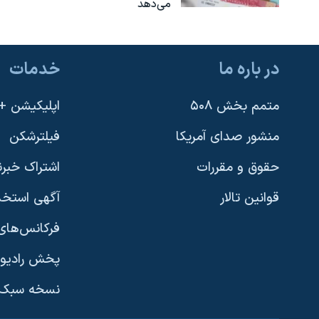
می‌دهد
در باره ما
خدمات
متمم بخش ۵۰۸
اپلیکیشن +VOA
منشور صدای آمریکا
فیلترشکن
حقوق و مقررات
اشتراک خبرن
قوانین تالار
آگهی استخد
فرکانس‌های 
پخش رادیو
یادگیری زبان انگلیسی
نسخه سبک 