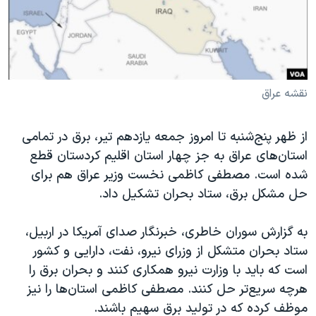
دنبال کنید
مستندها
فرهنگ و زندگی
حقوق شهروندی
انتخابات ریاست جمهوری آمریکا ۲۰۲۴
اقتصادی
حمله جمهوری اسلامی به اسرائیل
رمز مهسا
علم و فناوری
نقشه عراق
زبانهای مختلف
اسرائیل در جنگ
ورزش زنان در ایران
از ظهر پنج‌شنبه تا امروز جمعه یازدهم تیر، برق در تمامی
گالری عکس
اعتراضات زن، زندگی، آزادی
استان‌های عراق به جز چهار استان اقلیم کردستان قطع
آرشیو پخش زنده
مجموعه مستندهای دادخواهی
شده است. مصطفی کاظمی نخست وزیر عراق هم برای
حل مشکل برق، ستاد بحران تشکیل داد.
تریبونال مردمی آبان ۹۸
دادگاه حمید نوری
به گزارش سوران خاطری، خبرنگار صدای آمریکا در اربیل،
چهل سال گروگان‌گیری
ستاد بحران متشکل از وزرای نیرو، نفت، دارایی و کشور
است که باید با وزارت نیرو همکاری کنند و بحران برق را
قانون شفافیت دارائی کادر رهبری ایران
هرچه سریع‌تر حل کنند. مصطفی کاظمی استان‌ها را نیز
اعتراضات مردمی آبان ۹۸
موظف کرده که در تولید برق سهیم باشند.