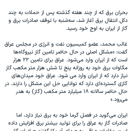
اسرائیل در جنگ
بحران برق که از چند هفته گذشته پس از حملات به چند
نرگس محمدی برنده جایزه نوبل صلح
دکل انتقال برق آغاز شد، سه‌شنبه با توقف صادرات برق و
همایش محافظه‌کاران آمریکا «سی‌پک»
گاز از ایران به اوج خود رسید.
صفحه‌های ویژه
غالب محمد، عضو کمیسیون نفت و انرژی در مجلس عراق
سفر پرزیدنت ترامپ به چین
گفت: «مشکل اصلی در حال حاضر تامین گاز نیروگاه‌ها
است که از ایران وارد می‌شود. عراق برای تامین ٢٢ هزار
مگاوات برق خود به روزانه پنج تا شش هزار متر مکعب گاز
نیاز دارد که از ایران وارد می شود. عراق خود میدان‌های
گازی گسترده‌ای دارد که توانایی حل این مشکل را دارند. در
حال حاضر سالانه ١٨ میلیارد متر مکعب (گاز) به هدر
می‌رود.»
ایران می‌گوید در فصل گرما خود به برق نیاز دارد، اما
صادرات گاز به عراق را برای تولید بیشتر برق افزایش داده