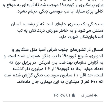
اسرائیل در جنگ
برای پیشگیری از کووید۱۹ موجب شد تلاش‌های به موقع و
نرگس محمدی برنده جایزه نوبل صلح
کافی برای مقابله با تب موسمی دِنگی انجام نشود.
همایش محافظه‌کاران آمریکا «سی‌پک»
تب دِنگی یک بیماری حاره‌ای است که از پشه به انسان
صفحه‌های ویژه
منتقل می‌شود و به خاطر عوارض دردناکش به تب
سفر پرزیدنت ترامپ به چین
استخوان‌شکن شهرت دارد.
امسال در کشور‌های جنوب شرقی آسیا مثل سنگاپور و
اندونزی، شیوع کووید۱۹ با تب دِنگی همزمان شده است. و
به گزارش سازمان بهداشت پان امریکن، در برزیل نیز، که
تعداد موارد ابتلا به کووید۱۹ از ۱.۶ میلیون نفر گذشته
است، حد اقل ۱.۱ میلیون مورد تب دِنگی گزارش شده است
که ۴۰۰ نفر از مبتلایان به این بیماری جان داده‌اند.
اشتراک
Follow us