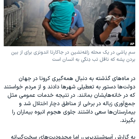
دنبال کنید
مستندها
فرهنگ و زندگی
حقوق شهروندی
انتخابات ریاست جمهوری آمریکا ۲۰۲۴
اقتصادی
حمله جمهوری اسلامی به اسرائیل
رمز مهسا
علم و فناوری
زبانهای مختلف
اسرائیل در جنگ
ورزش زنان در ایران
سم پاشی در یک محله زاغه‌نشین در جاکارتا اندونزی برای از بین
بردن پشه که ناقل تب دِنگی به انسان است
گالری عکس
اعتراضات زن، زندگی، آزادی
آرشیو پخش زنده
مجموعه مستندهای دادخواهی
در ماه‌های گذشته به دنبال همه‌گیری کرونا در جهان
تریبونال مردمی آبان ۹۸
دولت‌ها دستور به تعطیلی شهر‌ها دادند و از مردم خواستند
که در خانه‌هایشان بمانند. در نتیجه خدمات عمومی مثل
دادگاه حمید نوری
جمع‌‌آوری زباله در برخی از مناطق دچار اختلال شد و
چهل سال گروگان‌گیری
بیمارستان‌ها سعی داشتند جلوی هجوم انبوه بیماران را
قانون شفافیت دارائی کادر رهبری ایران
بگیرند.
اعتراضات مردمی آبان ۹۸
به گزارش آسوشیتدپرس، اما محدودیت‌های سخت‌گیرانه