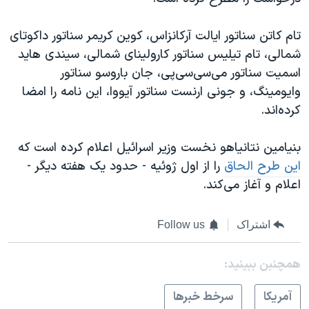
اسرائیل در جنگ
نرگس محمدی برنده جایزه نوبل صلح
تام کاتن سناتور ایالت آرکانزاس، کوین کریمر سناتور داکوتای
شمالی، تام تیلیس سناتور کارولینای شمالی، سیندی هاید
همایش محافظه‌کاران آمریکا «سی‌پک»
اسمیت سناتور می‌سی‌سی‌پی، جان باروسو سناتور
صفحه‌های ویژه
وایومینگ، و جونی ارنست سناتور آیووا، این نامه را امضا
سفر پرزیدنت ترامپ به چین
کرده‌اند.
بنیامین نتانیاهو نخست وزیر اسرائیل اعلام کرده است که
این طرح الحاق
را از اول ژوئیه - حدود یک هفته دیگر -
اعلام و آغاز می‌کند.
اشتراک
Follow us
همچنبن ببینید:
آمريکا
سرخط خبرها