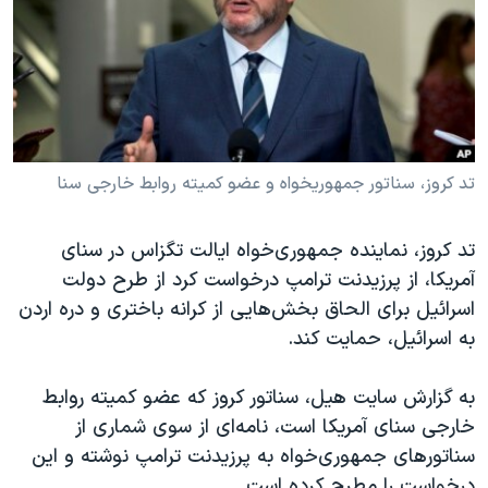
دنبال کنید
مستندها
فرهنگ و زندگی
حقوق شهروندی
انتخابات ریاست جمهوری آمریکا ۲۰۲۴
اقتصادی
حمله جمهوری اسلامی به اسرائیل
رمز مهسا
علم و فناوری
زبانهای مختلف
اسرائیل در جنگ
ورزش زنان در ایران
تد کروز، سناتور جمهوریخواه و عضو کمیته روابط خارجی سنا
گالری عکس
اعتراضات زن، زندگی، آزادی
تد کروز، نماینده جمهوری‌خواه ایالت تگزاس در سنای
آرشیو پخش زنده
مجموعه مستندهای دادخواهی
آمریکا، از پرزیدنت ترامپ درخواست کرد از طرح دولت
تریبونال مردمی آبان ۹۸
اسرائیل برای الحاق بخش‌هایی از کرانه باختری و دره اردن
به اسرائیل، حمایت کند.
دادگاه حمید نوری
چهل سال گروگان‌گیری
به گزارش سایت هیل، سناتور کروز که عضو کمیته روابط
قانون شفافیت دارائی کادر رهبری ایران
خارجی سنای آمریکا است، نامه‌ای از سوی شماری از
سناتورهای جمهوری‌خواه به پرزیدنت ترامپ نوشته و این
اعتراضات مردمی آبان ۹۸
درخواست را مطرح کرده است.