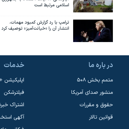
اسلامی مرتبط است
ترامپ با رد گزارش کمبود مهمات،
انتشار آن را «خیانت‌آمیز» توصیف کرد
در باره ما
خدمات
متمم بخش ۵۰۸
اپلیکیشن +VOA
منشور صدای آمریکا
فیلترشکن
حقوق و مقررات
اشتراک خبرن
قوانین تالار
آگهی استخد