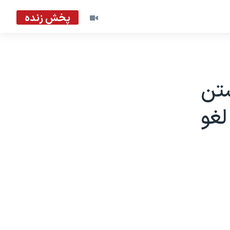
پخش زنده
شتن
لغو