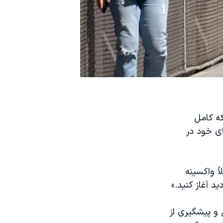
که کامل
ای خود در
ً واكسینه
د آغاز كنید.»
 و پیشگیری از