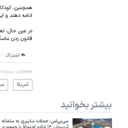
همچنین، کودکان 
ادامه دهند و ای
در عین حال، تعد
قانون زدن ماسک 
اشتراک
همچنبن ببینید:
آمريکا
سر
بیشتر بخوانید
سی‌بی‌اس: حملات سایبری به سامانه
آب‌رسانی ۱۲ ایالت احتمالاً با جمهوری