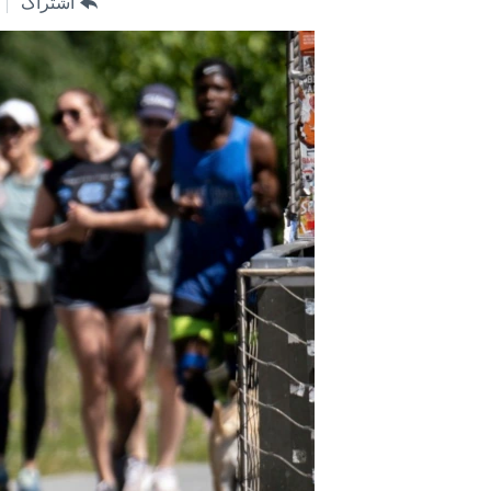
اشتراک
مستندها
فرهنگ و زندگی
حقوق شهروندی
انتخابات ریاست جمهوری آمریکا ۲۰۲۴
اقتصادی
حمله جمهوری اسلامی به اسرائیل
رمز مهسا
علم و فناوری
اسرائیل در جنگ
ورزش زنان در ایران
گالری عکس
اعتراضات زن، زندگی، آزادی
آرشیو پخش زنده
مجموعه مستندهای دادخواهی
تریبونال مردمی آبان ۹۸
دادگاه حمید نوری
چهل سال گروگان‌گیری
قانون شفافیت دارائی کادر رهبری ایران
اعتراضات مردمی آبان ۹۸
اسرائیل در جنگ