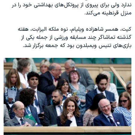
اسرائیل در جنگ
ندارد ولی برای پیروی از پروتکل‌های بهداشتی خود را در
منزل قرنطینه می‌کند.
نرگس محمدی برنده جایزه نوبل صلح
همایش محافظه‌کاران آمریکا «سی‌پک»
کیت، همسر شاهزاده ویلیام، نوه ملکه الیزابت، هفته
صفحه‌های ویژه
گذشته تماشاگر چند مسابقه ورزشی از جمله یکی از
بازی‌های تنیس ویمبلدون بود که جمعه برگزار شد.
سفر پرزیدنت ترامپ به چین