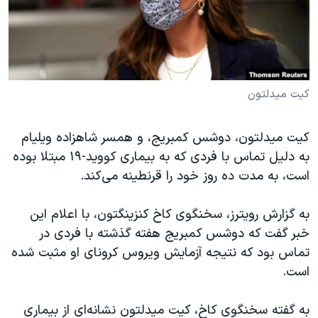
دنبال کنید
مستندها
فرهنگ و زندگی
حقوق شهروندی
انتخابات ریاست جمهوری آمریکا ۲۰۲۴
اقتصادی
حمله جمهوری اسلامی به اسرائیل
رمز مهسا
علم و فناوری
کیت میدلتون
زبانهای مختلف
اسرائیل در جنگ
ورزش زنان در ایران
کیت میدلتون، دوشس کمبریج، و همسر شاهزاده ویلیام
گالری عکس
اعتراضات زن، زندگی، آزادی
به دلیل تماس با فردی که به بیماری کووید-۱۹ مبتلا بوده
آرشیو پخش زنده
مجموعه مستندهای دادخواهی
است، به مدت ده روز خود را قرنطینه می‌کند.
تریبونال مردمی آبان ۹۸
به گزارش رویترز، سخنگوی کاخ کنزینگتون، با اعلام‌ این
دادگاه حمید نوری
خبر گفت که دوشس کمبریج هفته گذشته با فردی در
چهل سال گروگان‌گیری
تماس بود که نتیجه آزمایش ویروس کرونای او مثبت شده
است.
قانون شفافیت دارائی کادر رهبری ایران
اعتراضات مردمی آبان ۹۸
به گفته سخنگوی کاخ، کیت میدلتون نشانه‌ای از بیماری